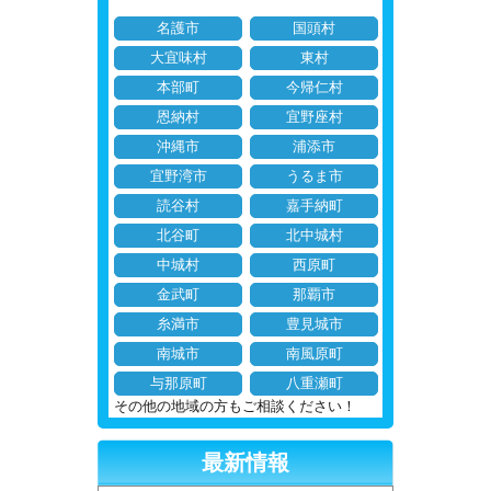
名護市
国頭村
大宜味村
東村
本部町
今帰仁村
恩納村
宜野座村
沖縄市
浦添市
宜野湾市
うるま市
読谷村
嘉手納町
北谷町
北中城村
中城村
西原町
金武町
那覇市
糸満市
豊見城市
南城市
南風原町
与那原町
八重瀬町
その他の地域の方もご相談ください！
最新情報