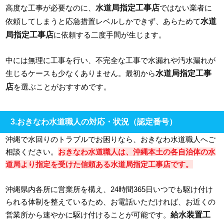
水道局指定工事店
高度な工事が必要なのに、
ではない業者に
水道
依頼してしまうと応急措置レベルしかできず、あらためて
局指定工事店
に依頼する二度手間が生じます。
中には無理に工事を行い、不完全な工事で水漏れや汚水漏れが
水道局指定工事
生じるケースも少なくありません。最初から
店
を選ぶことがおすすめです。
3.おきなわ水道職人の対応・状況（認定番号）
沖縄で水回りのトラブルでお困りなら、おきなわ水道職人へご
相談ください。
おきなわ水道職人は、沖縄本土の各自治体の水
道局より指定を受けた信頼ある水道局指定工事店です。
沖縄県内各所に営業所を構え、24時間365日いつでも駆け付け
られる体制を整えているため、お電話いただければ、お近くの
給水装置工
営業所から速やかに駆け付けることが可能です。