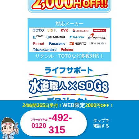
対応メーカー
リクシル・TOTOなど多数対応！
24
365
WEB限定
2000
時間
日受付！
円OFF！
-492-
フリーダイヤル
タップで
0120
電話する
315