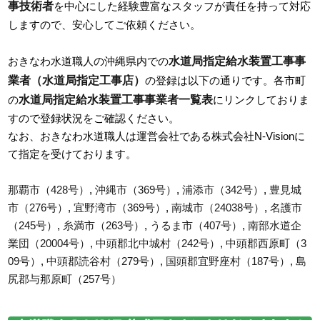
事技術者
を中心にした経験豊富なスタッフが責任を持って対応
しますので、安心してご依頼ください。
水道局指定給水装置工事事
おきなわ水道職人の沖縄県内での
業者（水道局指定工事店）
の登録は以下の通りです。各市町
水道局指定給水装置工事事業者一覧表
の
にリンクしておりま
すので登録状況をご確認ください。
なお、おきなわ水道職人は運営会社である株式会社N-Visionに
て指定を受けております。
那覇市（428号）
,
沖縄市（369号）
,
浦添市（342号）
,
豊見城
市（276号）
,
宜野湾市（369号）
,
南城市（24038号）
,
名護市
（245号）
,
糸満市（263号）
,
うるま市（407号）
,
南部水道企
業団（20004号）
,
中頭郡北中城村（242号）
,
中頭郡西原町（3
09号）
,
中頭郡読谷村（279号）
,
国頭郡宜野座村（187号）
,
島
尻郡与那原町（257号）