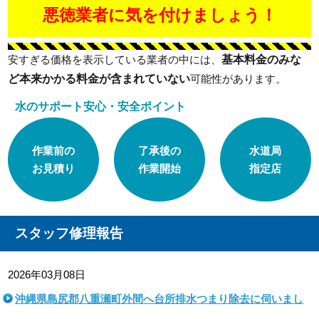
悪徳業者に気を付けましょう！
基本料金のみな
安すぎる価格を表示している業者の中には、
ど本来かかる料金が含まれていない
可能性があります。
水のサポート安心・安全ポイント
作業前の
了承後の
水道局
お見積り
作業開始
指定店
スタッフ修理報告
2026年03月08日
沖縄県島尻郡八重瀬町外間へ台所排水つまり除去に伺いまし