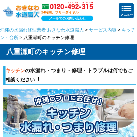
24時間、フリーダイヤル
メールでのお問い合わせ
沖縄の水漏れ修理業者 おきなわ水道職人
>
サービス内容
>
キッチ
ン・台所
> 八重瀬町のキッチン修理
八重瀬町のキッチン修理
水漏れ・つまり・修理・トラブル
キッチン
の
は何でもご
相談ください︕