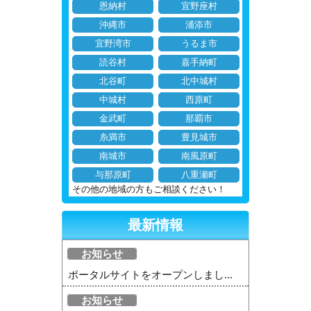
恩納村
宜野座村
沖縄市
浦添市
宜野湾市
うるま市
読谷村
嘉手納町
北谷町
北中城村
中城村
西原町
金武町
那覇市
糸満市
豊見城市
南城市
南風原町
与那原町
八重瀬町
その他の地域の方もご相談ください！
最新情報
お知らせ
ポータルサイトをオープンしまし...
お知らせ