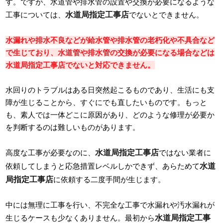
す。ですが、水道管や排水管の設置や交換が必要になるような
水道局指定工事店
工事については、
でないとできません。
水漏れや排水不良などが給水管や排水管の老朽化や不具合など
で生じており、水道管や排水管の交換が必要になる場合などは
水道局指定工事店でないと対応できません。
水回りのトラブルはある日突然起こるものであり、生活にも支
障が生じることから、すぐにでも直したいものです。もっと
も、素人では一体どこに原因があり、どのような修理が必要か
を判断するのは難しいものがあります。
水道局指定工事店
高度な工事が必要なのに、
ではない業者に
水道
依頼してしまうと応急措置レベルしかできず、あらためて
局指定工事店
に依頼する二度手間が生じます。
中には無理に工事を行い、不完全な工事で水漏れや汚水漏れが
水道局指定工事
生じるケースも少なくありません。最初から