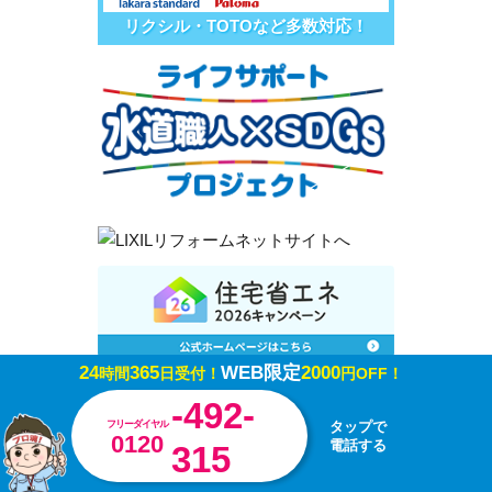
リクシル・TOTOなど多数対応！
24
365
WEB限定
2000
時間
日受付！
円OFF！
-492-
フリーダイヤル
タップで
0120
電話する
315