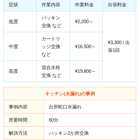
症状
作業内容
作業料金
出張料金
パッキン
低度
¥2,200～
交換 など
カートリ
¥3,300 / 出
中度
ッジ交換
¥16,500～
張1回
など
混合水栓
高度
¥19,800～
交換 など
キッチン(水漏れ)の事例
事例内容
台所蛇口水漏れ
所要時間
60分
解決方法
パッキン2か所交換