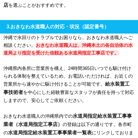
店
を選ぶことがおすすめです。
3.おきなわ水道職人の対応・状況（認定番号）
沖縄で水回りのトラブルでお困りなら、おきなわ水道職人へご
相談ください。
おきなわ水道職人は、沖縄本土の各自治体の水
道局より指定を受けた信頼ある水道局指定工事店です。
沖縄県内各所に営業所を構え、24時間365日いつでも駆け付け
られる体制を整えているため、お電話いただければ、お近くの
給水装置工
営業所から速やかに駆け付けることが可能です。
事技術者
を中心にした経験豊富なスタッフが責任を持って対応
しますので、安心してご依頼ください。
水道局指定給水装置工事事
おきなわ水道職人の沖縄県内での
業者（水道局指定工事店）
の登録は以下の通りです。各市町
水道局指定給水装置工事事業者一覧表
の
にリンクしておりま