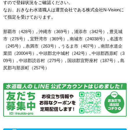
すので登録状況をご確認ください。
なお、おきなわ水道職人は運営会社である株式会社N-Visionに
て指定を受けております。
那覇市（428号）
,
沖縄市（369号）
,
浦添市（342号）
,
豊見城
市（276号）
,
宜野湾市（369号）
,
南城市（24038号）
,
名護市
（245号）
,
糸満市（263号）
,
うるま市（407号）
,
南部水道企
業団（20004号）
,
中頭郡北中城村（242号）
,
中頭郡西原町（3
09号）
,
中頭郡読谷村（279号）
,
国頭郡宜野座村（187号）
,
島
尻郡与那原町（257号）