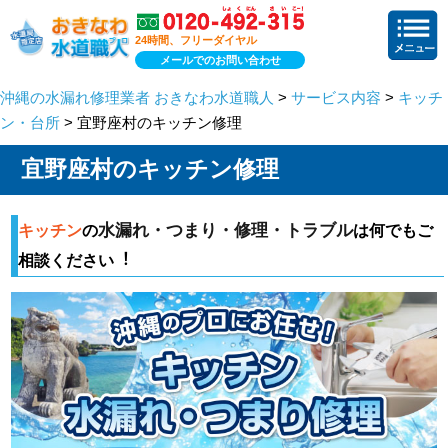
24時間、フリーダイヤル
メールでのお問い合わせ
沖縄の水漏れ修理業者 おきなわ水道職人
>
サービス内容
>
キッチ
ン・台所
> 宜野座村のキッチン修理
宜野座村のキッチン修理
水漏れ・つまり・修理・トラブル
キッチン
の
は何でもご
相談ください︕