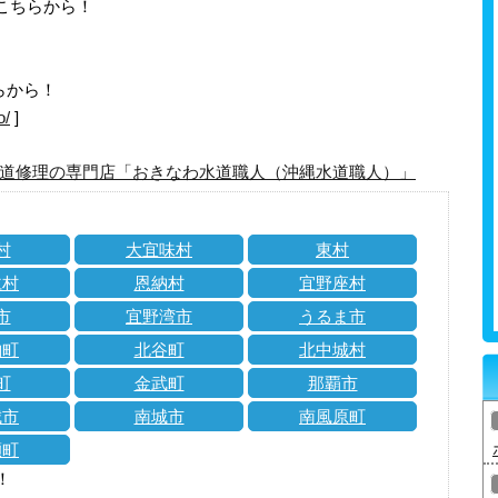
はこちらから！
らから！
o/
]
道修理の専門店「おきなわ水道職人（沖縄水道職人）」
村
大宜味村
東村
仁村
恩納村
宜野座村
市
宜野湾市
うるま市
納町
北谷町
北中城村
町
金武町
那覇市
城市
南城市
南風原町
瀬町
！