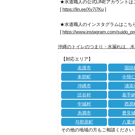
★水道職人の公式LINEアカウント
[
https://lin.ee/Xv7j7Ku
]
★水道職人のインスタグラムはこち
[
https://www.instagram.com/suido_pr
沖縄のトイレのつまり・水漏れは、水
【対応エリア】
名護市
国頭
本部町
今帰
沖縄市
浦添
読谷村
嘉手
中城村
西原
糸満市
豊見
与那原町
八重
その他の地域の方もご相談ください