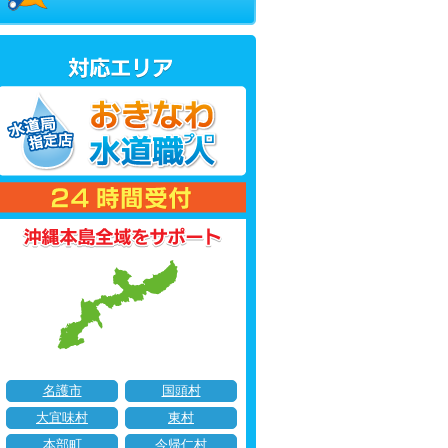
名護市
国頭村
大宜味村
東村
本部町
今帰仁村