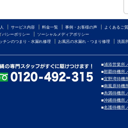
人
サービス内容
料金一覧
事例・お客様の声
よくあるご
イバシーポリシー
ソーシャルメディアポリシー
ッチンのつまり・水漏れ修理
お風呂の水漏れ・つまり修理
洗面
■
浦添営業所／浦
■
那覇待機所
■
宜野湾待機
■
南風原待機
■
糸満待機所
■
沖縄待機所
■
名護待機所