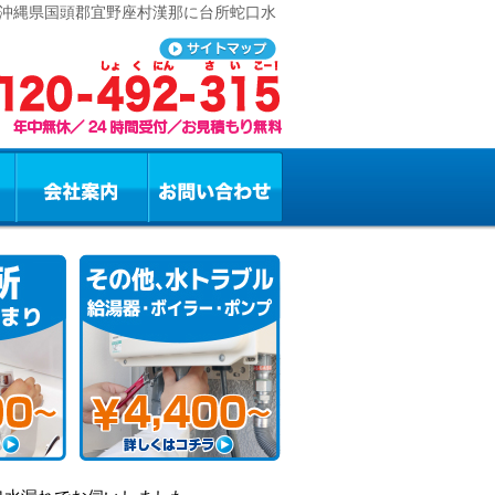
 沖縄県国頭郡宜野座村漢那に台所蛇口水