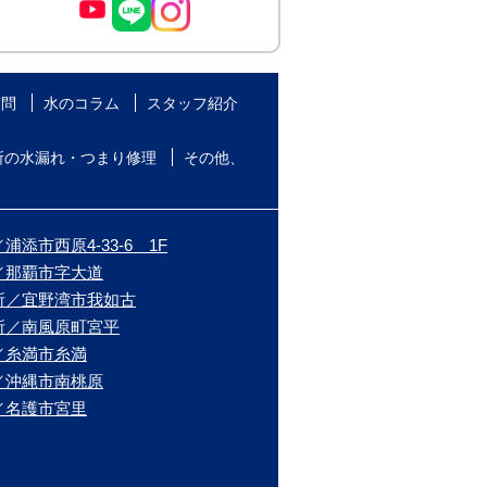
質問
水のコラム
スタッフ紹介
所の水漏れ・つまり修理
その他、
添市西原4-33-6 1F
／那覇市字大道
所／宜野湾市我如古
所／南風原町宮平
／糸満市糸満
／沖縄市南桃原
／名護市宮里