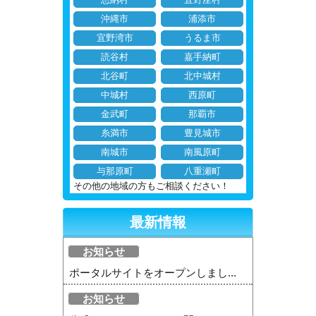
恩納村
宜野座村
沖縄市
浦添市
宜野湾市
うるま市
読谷村
嘉手納町
北谷町
北中城村
中城村
西原町
金武町
那覇市
糸満市
豊見城市
南城市
南風原町
与那原町
八重瀬町
その他の地域の方もご相談ください！
最新情報
お知らせ
ポータルサイトをオープンしまし...
お知らせ