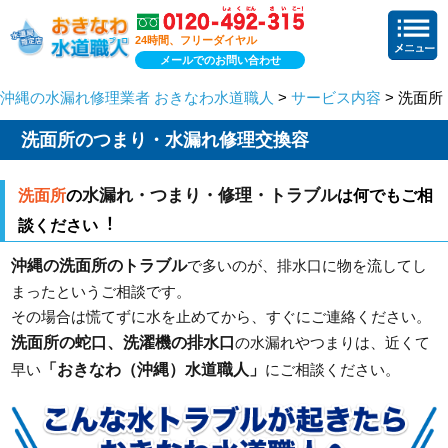
24時間、フリーダイヤル
メールでのお問い合わせ
沖縄の水漏れ修理業者 おきなわ水道職人
>
サービス内容
> 洗面所
洗面所のつまり・水漏れ修理交換容
水漏れ・つまり・修理・トラブル
洗面所
の
は何でもご相
談ください︕
沖縄の洗面所のトラブル
で多いのが、排水口に物を流してし
まったというご相談です。
その場合は慌てずに水を止めてから、すぐにご連絡ください。
洗面所の蛇口、洗濯機の排水口
の水漏れやつまりは、近くて
「おきなわ（沖縄）水道職人」
早い
にご相談ください。