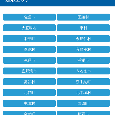
名護市
国頭村
大宜味村
東村
本部町
今帰仁村
恩納村
宜野座村
沖縄市
浦添市
宜野湾市
うるま市
読谷村
嘉手納町
北谷町
北中城村
中城村
西原町
金武町
那覇市