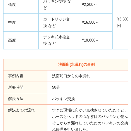
パッキン交換 な
低度
¥2,200～
ど
カートリッジ交
¥3,300
中度
¥16,500～
換 など
回
デッキ式水栓交
高度
¥19,800～
換 など
洗面所(水漏れ)の事例
事例内容
洗面蛇口からの水漏れ
所要時間
50分
解決方法
パッキン交換
解決までの流れ
すぐに現場に向かい点検させていただくと、
ホースとヘッドのつなぎ目のパッキンが傷ん
そこから水漏れしていたためパッキンの交換
れ修理を行いました。