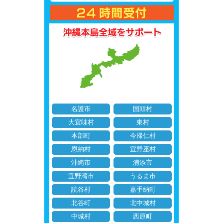
名護市
国頭村
大宜味村
東村
本部町
今帰仁村
恩納村
宜野座村
沖縄市
浦添市
宜野湾市
うるま市
読谷村
嘉手納町
北谷町
北中城村
中城村
西原町