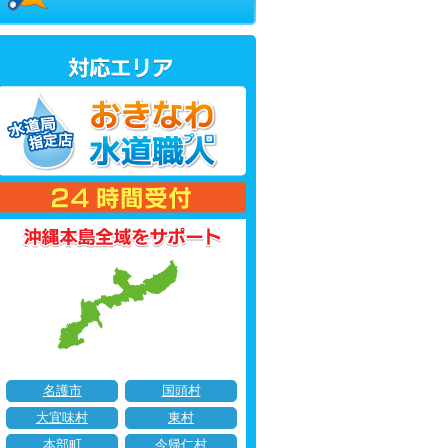
名護市
国頭村
大宜味村
東村
本部町
今帰仁村