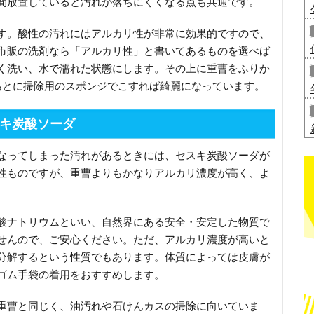
間放置していると汚れが落ちにくくなる点も共通です。
す。酸性の汚れにはアルカリ性が非常に効果的ですので、
市販の洗剤なら「アルカリ性」と書いてあるものを選べば
く洗い、水で濡れた状態にします。その上に重曹をふりか
あとに掃除用のスポンジでこすれば綺麗になっています。
キ炭酸ソーダ
なってしまった汚れがあるときには、セスキ炭酸ソーダが
性ものですが、重曹よりもかなりアルカリ濃度が高く、よ
酸ナトリウムといい、自然界にある安全・安定した物質で
せんので、ご安心ください。ただ、アルカリ濃度が高いと
分解するという性質でもあります。体質によっては皮膚が
ゴム手袋の着用をおすすめします。
重曹と同じく、油汚れや石けんカスの掃除に向いていま