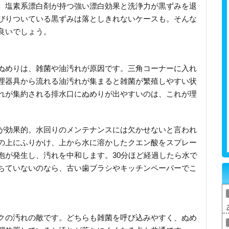
。塩素系漂白剤が持つ強い漂白効果と洗浄力が黒ずみを退
びりついている黒ずみは落としきれないケースも。そんな
良いでしょう。
ぬめりは、雑菌や油汚れが原因です。三角コーナーに入れ
理器具から流れる油汚れが集まると雑菌が繁殖しやすい状
れが集約される排水口にぬめりが出やすいのは、これが理
が効果的。水回りのメンテナンスには欠かせないと言われ
の上にふりかけ、上から水に溶かしたクエン酸をスプレー
泡が発生し、汚れを中和します。30分ほど経過したら水で
ちていないのなら、古い歯ブラシやキッチンペーパーでこ
クの汚れの敵です。どちらも雑菌を呼び込みやすく、ぬめ