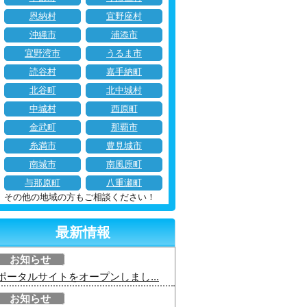
恩納村
宜野座村
沖縄市
浦添市
宜野湾市
うるま市
読谷村
嘉手納町
北谷町
北中城村
中城村
西原町
金武町
那覇市
糸満市
豊見城市
南城市
南風原町
与那原町
八重瀬町
その他の地域の方もご相談ください！
最新情報
お知らせ
ポータルサイトをオープンしまし...
お知らせ