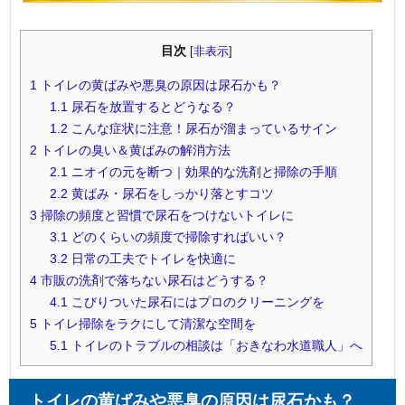
目次
[
非表示
]
1
トイレの黄ばみや悪臭の原因は尿石かも？
1.1
尿石を放置するとどうなる？
1.2
こんな症状に注意！尿石が溜まっているサイン
2
トイレの臭い＆黄ばみの解消方法
2.1
ニオイの元を断つ｜効果的な洗剤と掃除の手順
2.2
黄ばみ・尿石をしっかり落とすコツ
3
掃除の頻度と習慣で尿石をつけないトイレに
3.1
どのくらいの頻度で掃除すればいい？
3.2
日常の工夫でトイレを快適に
4
市販の洗剤で落ちない尿石はどうする？
4.1
こびりついた尿石にはプロのクリーニングを
5
トイレ掃除をラクにして清潔な空間を
5.1
トイレのトラブルの相談は「おきなわ水道職人」へ
トイレの黄ばみや悪臭の原因は尿石かも？