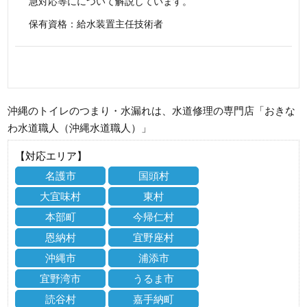
急対応等にについて解説しています。
保有資格：給水装置主任技術者
沖縄のトイレのつまり・水漏れは、水道修理の専門店「おきな
わ水道職人（沖縄水道職人）」
【対応エリア】
名護市
国頭村
大宜味村
東村
本部町
今帰仁村
恩納村
宜野座村
沖縄市
浦添市
宜野湾市
うるま市
読谷村
嘉手納町