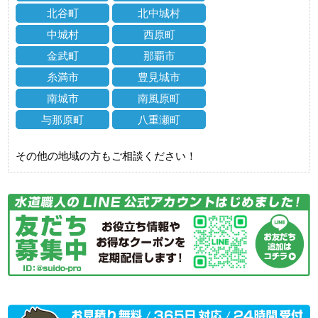
北谷町
北中城村
中城村
西原町
金武町
那覇市
糸満市
豊見城市
南城市
南風原町
与那原町
八重瀬町
その他の地域の方もご相談ください！