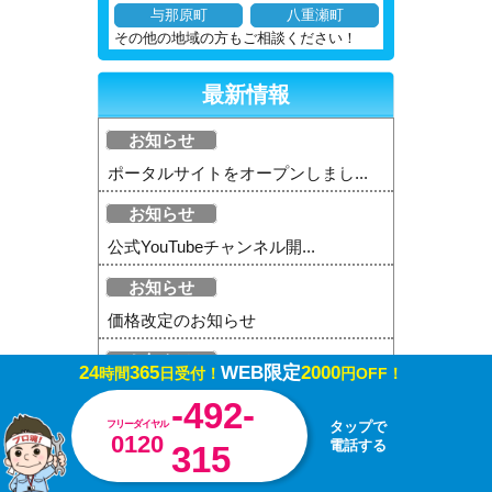
与那原町
八重瀬町
その他の地域の方もご相談ください！
最新情報
お知らせ
ポータルサイトをオープンしまし...
お知らせ
公式YouTubeチャンネル開...
お知らせ
価格改定のお知らせ
お知らせ
24
365
WEB限定
2000
時間
日受付！
円OFF！
年末年始も休まず駆けつけます！
-492-
フリーダイヤル
タップで
お知らせ
0120
電話する
315
新型コロナウイルス感染症対策に...