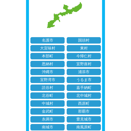
名護市
国頭村
大宜味村
東村
本部町
今帰仁村
恩納村
宜野座村
沖縄市
浦添市
宜野湾市
うるま市
読谷村
嘉手納町
北谷町
北中城村
中城村
西原町
金武町
那覇市
糸満市
豊見城市
南城市
南風原町