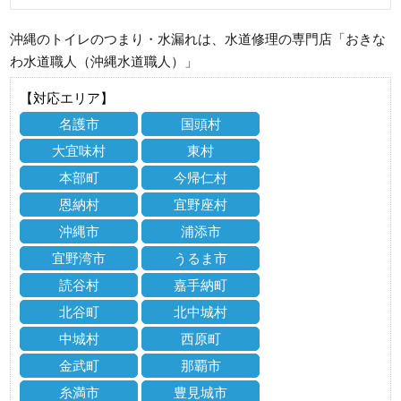
沖縄のトイレのつまり・水漏れは、水道修理の専門店「おきな
わ水道職人（沖縄水道職人）」
【対応エリア】
名護市
国頭村
大宜味村
東村
本部町
今帰仁村
恩納村
宜野座村
沖縄市
浦添市
宜野湾市
うるま市
読谷村
嘉手納町
北谷町
北中城村
中城村
西原町
金武町
那覇市
糸満市
豊見城市