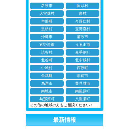
名護市
国頭村
大宜味村
東村
本部町
今帰仁村
恩納村
宜野座村
沖縄市
浦添市
宜野湾市
うるま市
読谷村
嘉手納町
北谷町
北中城村
中城村
西原町
金武町
那覇市
糸満市
豊見城市
南城市
南風原町
与那原町
八重瀬町
その他の地域の方もご相談ください！
最新情報