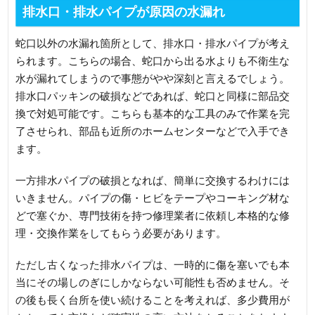
排水口・排水パイプが原因の水漏れ
蛇口以外の水漏れ箇所として、排水口・排水パイプが考え
られます。こちらの場合、蛇口から出る水よりも不衛生な
水が漏れてしまうので事態がやや深刻と言えるでしょう。
排水口パッキンの破損などであれば、蛇口と同様に部品交
換で対処可能です。こちらも基本的な工具のみで作業を完
了させられ、部品も近所のホームセンターなどで入手でき
ます。
一方排水パイプの破損となれば、簡単に交換するわけには
いきません。パイプの傷・ヒビをテープやコーキング材な
どで塞ぐか、専門技術を持つ修理業者に依頼し本格的な修
理・交換作業をしてもらう必要があります。
ただし古くなった排水パイプは、一時的に傷を塞いでも本
当にその場しのぎにしかならない可能性も否めません。そ
の後も長く台所を使い続けることを考えれば、多少費用が