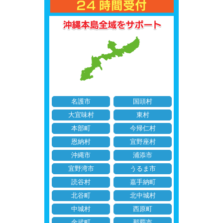
名護市
国頭村
大宜味村
東村
本部町
今帰仁村
恩納村
宜野座村
沖縄市
浦添市
宜野湾市
うるま市
読谷村
嘉手納町
北谷町
北中城村
中城村
西原町
金武町
那覇市