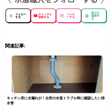
友だち
フォロー
チャンネル
フォロ
追加す
する
登録する
ーする
る
関連記事:
キッチン床に水漏れが！台所の水道トラブル時に確認したい排
水管