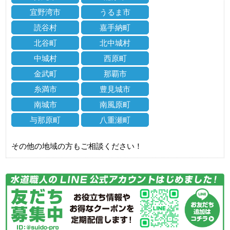
宜野湾市
うるま市
読谷村
嘉手納町
北谷町
北中城村
中城村
西原町
金武町
那覇市
糸満市
豊見城市
南城市
南風原町
与那原町
八重瀬町
その他の地域の方もご相談ください！