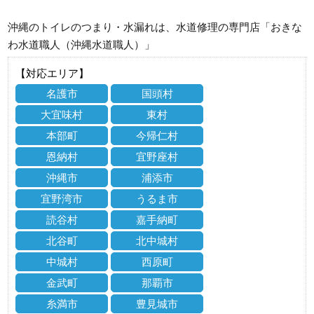
沖縄のトイレのつまり・水漏れは、水道修理の専門店「おきな
わ水道職人（沖縄水道職人）」
【対応エリア】
名護市
国頭村
大宜味村
東村
本部町
今帰仁村
恩納村
宜野座村
沖縄市
浦添市
宜野湾市
うるま市
読谷村
嘉手納町
北谷町
北中城村
中城村
西原町
金武町
那覇市
糸満市
豊見城市