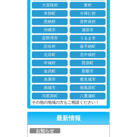
大宜味村
東村
本部町
今帰仁村
恩納村
宜野座村
沖縄市
浦添市
宜野湾市
うるま市
読谷村
嘉手納町
北谷町
北中城村
中城村
西原町
金武町
那覇市
糸満市
豊見城市
南城市
南風原町
与那原町
八重瀬町
その他の地域の方もご相談ください！
最新情報
お知らせ