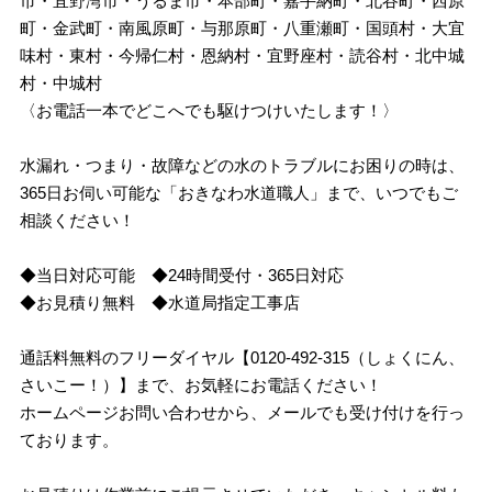
市・宜野湾市・うるま市・本部町・嘉手納町・北谷町・西原
町・金武町・南風原町・与那原町・八重瀬町・国頭村・大宜
味村・東村・今帰仁村・恩納村・宜野座村・読谷村・北中城
村・中城村
〈お電話一本でどこへでも駆けつけいたします！〉
水漏れ・つまり・故障などの水のトラブルにお困りの時は、
365日お伺い可能な「おきなわ水道職人」まで、いつでもご
相談ください！
◆当日対応可能 ◆24時間受付・365日対応
◆お見積り無料 ◆水道局指定工事店
通話料無料のフリーダイヤル【0120-492-315（しょくにん、
さいこー！）】まで、お気軽にお電話ください！
ホームページお問い合わせから、メールでも受け付けを行っ
ております。