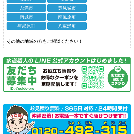
糸満市
豊見城市
南城市
南風原町
与那原町
八重瀬町
その他の地域の方もご相談ください！