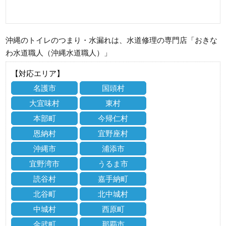
沖縄のトイレのつまり・水漏れは、水道修理の専門店「おきな
わ水道職人（沖縄水道職人）」
【対応エリア】
名護市
国頭村
大宜味村
東村
本部町
今帰仁村
恩納村
宜野座村
沖縄市
浦添市
宜野湾市
うるま市
読谷村
嘉手納町
北谷町
北中城村
中城村
西原町
金武町
那覇市