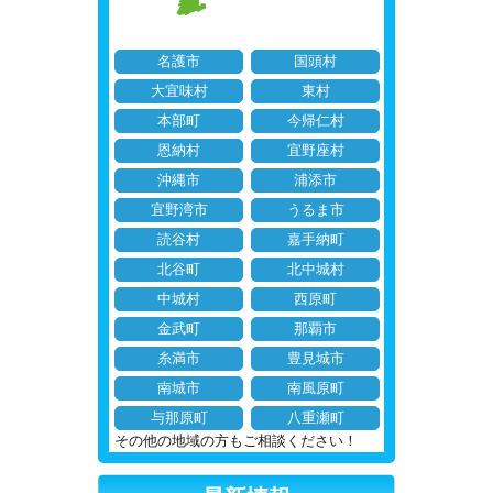
名護市
国頭村
大宜味村
東村
本部町
今帰仁村
恩納村
宜野座村
沖縄市
浦添市
宜野湾市
うるま市
読谷村
嘉手納町
北谷町
北中城村
中城村
西原町
金武町
那覇市
糸満市
豊見城市
南城市
南風原町
与那原町
八重瀬町
その他の地域の方もご相談ください！