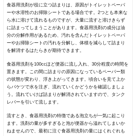
食器用洗剤が役に立つ詰まりは、原因がトイレットペーパ
ーや水溶性のお掃除シートである場合です。2つとも本来な
ら水に溶けて流れるものですが、大量に流すと溶けきらず
に詰まってしまうことがあります。食器用洗剤の成分は油
分の分解作用があるため、汚れを含んだトイレットペーパ
ーやお掃除シートの汚れを分解し、体積を減らして詰まり
を解消するはたらきが期待できます。
食器用洗剤を100ccほど便器に流し入れ、30分程度の時間を
置きます。この間に詰まりの原因になっているペーパー類
の状態が変わり、浮き上がってきます。頃合いを見て上か
らバケツで水を注ぎ、流れていくかどうかを確認しましょ
う。流れていけば詰まりが解消されていますので、タンク
レバーを引いて流します。
流すとき、食器用洗剤の特徴である泡立ちが一気に起こり
ます。洗剤の量が多すぎると泡が便器から溢れてしまいか
ねませんので、最初に注ぐ食器用洗剤の量にはくれぐれも