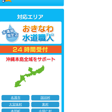
名護市
国頭村
大宜味村
東村
本部町
今帰仁村