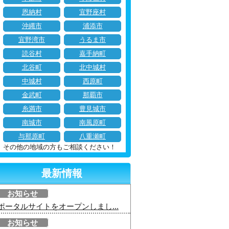
恩納村
宜野座村
沖縄市
浦添市
宜野湾市
うるま市
読谷村
嘉手納町
北谷町
北中城村
中城村
西原町
金武町
那覇市
糸満市
豊見城市
南城市
南風原町
与那原町
八重瀬町
その他の地域の方もご相談ください！
最新情報
お知らせ
ポータルサイトをオープンしまし...
お知らせ