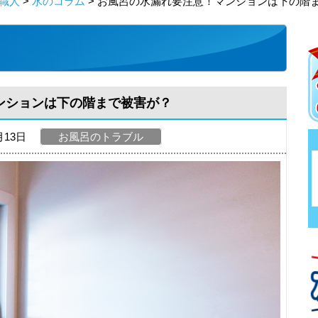
職人
>
水のコラム
> お風呂の水漏れ要注意！マンションは下の階
ンションは下の階まで被害が？
月13日
お風呂のトラブル