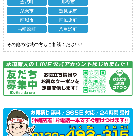
金武町
那覇市
糸満市
豊見城市
南城市
南風原町
与那原町
八重瀬町
その他の地域の方もご相談ください！