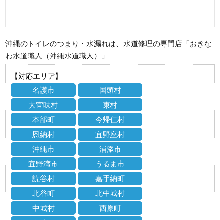
沖縄のトイレのつまり・水漏れは、水道修理の専門店「おきな
わ水道職人（沖縄水道職人）」
【対応エリア】
名護市
国頭村
大宜味村
東村
本部町
今帰仁村
恩納村
宜野座村
沖縄市
浦添市
宜野湾市
うるま市
読谷村
嘉手納町
北谷町
北中城村
中城村
西原町