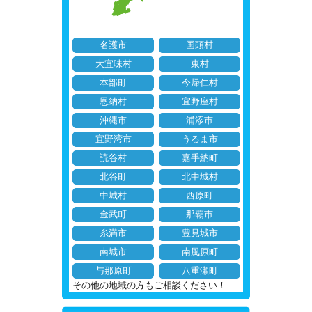
名護市
国頭村
大宜味村
東村
本部町
今帰仁村
恩納村
宜野座村
沖縄市
浦添市
宜野湾市
うるま市
読谷村
嘉手納町
北谷町
北中城村
中城村
西原町
金武町
那覇市
糸満市
豊見城市
南城市
南風原町
与那原町
八重瀬町
その他の地域の方もご相談ください！