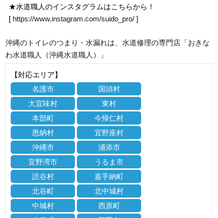
★水道職人のインスタグラムはこちらから！
[
https://www.instagram.com/suido_pro/
]
沖縄のトイレのつまり・水漏れは、水道修理の専門店「おきな
わ水道職人（沖縄水道職人）」
【対応エリア】
名護市
国頭村
大宜味村
東村
本部町
今帰仁村
恩納村
宜野座村
沖縄市
浦添市
宜野湾市
うるま市
読谷村
嘉手納町
北谷町
北中城村
中城村
西原町