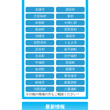
名護市
国頭村
大宜味村
東村
本部町
今帰仁村
恩納村
宜野座村
沖縄市
浦添市
宜野湾市
うるま市
読谷村
嘉手納町
北谷町
北中城村
中城村
西原町
金武町
那覇市
糸満市
豊見城市
南城市
南風原町
与那原町
八重瀬町
その他の地域の方もご相談ください！
最新情報