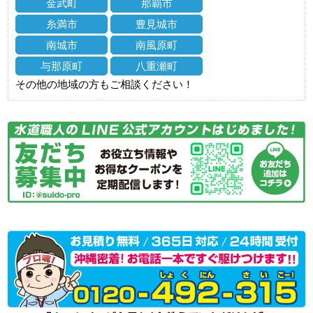
金武町
那覇市
糸満市
豊見城市
南城市
南風原町
与那原町
八重瀬町
その他の地域の方もご相談ください！