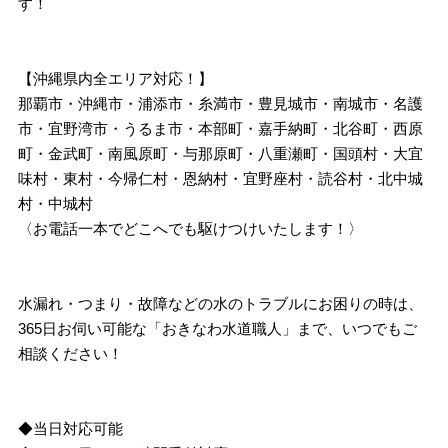
す！
【沖縄県内全エリア対応！】
那覇市・沖縄市・浦添市・糸満市・豊見城市・南城市・名護
市・宜野湾市・うるま市・本部町・嘉手納町・北谷町・西原
町・金武町・南風原町・与那原町・八重瀬町・国頭村・大宜
味村・東村・今帰仁村・恩納村・宜野座村・読谷村・北中城
村・中城村
〈お電話一本でどこへでも駆けつけいたします！〉
水漏れ・つまり・故障などの水のトラブルにお困りの時は、
365日お伺い可能な「おきなわ水道職人」まで、いつでもご
相談ください！
◆当日対応可能