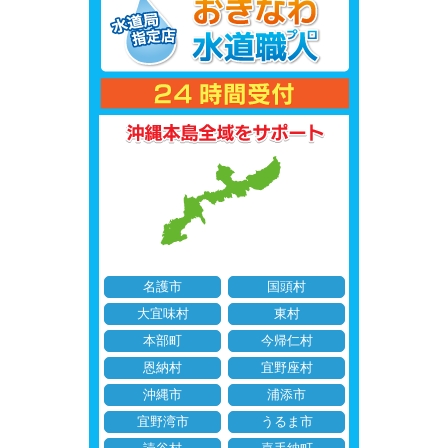
名護市
国頭村
大宜味村
東村
本部町
今帰仁村
恩納村
宜野座村
沖縄市
浦添市
宜野湾市
うるま市