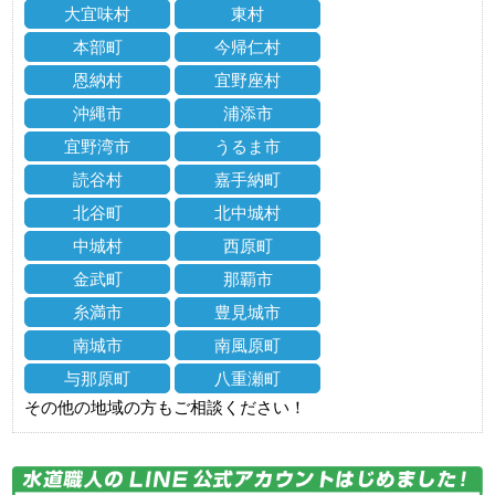
大宜味村
東村
本部町
今帰仁村
恩納村
宜野座村
沖縄市
浦添市
宜野湾市
うるま市
読谷村
嘉手納町
北谷町
北中城村
中城村
西原町
金武町
那覇市
糸満市
豊見城市
南城市
南風原町
与那原町
八重瀬町
その他の地域の方もご相談ください！