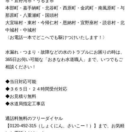
市・宜野湾市・うるま市
本部町・嘉手納町・北谷町・西原町・金武町・南風原町・与
那原町・八重瀬町・国頭村
大宜味村・東村・今帰仁村・恩納村・宜野座村・読谷村・北
中城村・中城村
〈お電話一本でどこへでも駆けつけいたします！〉
水漏れ・つまり・故障などの水のトラブルにお困りの時は、
365日お伺い可能な「おきなわ水道職人」まで、いつでもご
相談ください！
◆当日対応可能
◆３６５日・２４時間受付対応
◆お見積り無料
◆水道局指定工事店
通話料無料のフリーダイヤル
【0120-492-315（しょくにん、さいこー！）】まで、お気軽