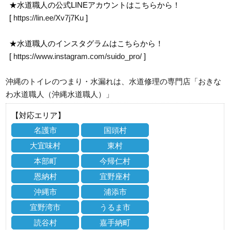
★水道職人の公式LINEアカウントはこちらから！
[
https://lin.ee/Xv7j7Ku
]
★水道職人のインスタグラムはこちらから！
[
https://www.instagram.com/suido_pro/
]
沖縄のトイレのつまり・水漏れは、水道修理の専門店「おきな
わ水道職人（沖縄水道職人）」
【対応エリア】
名護市
国頭村
大宜味村
東村
本部町
今帰仁村
恩納村
宜野座村
沖縄市
浦添市
宜野湾市
うるま市
読谷村
嘉手納町