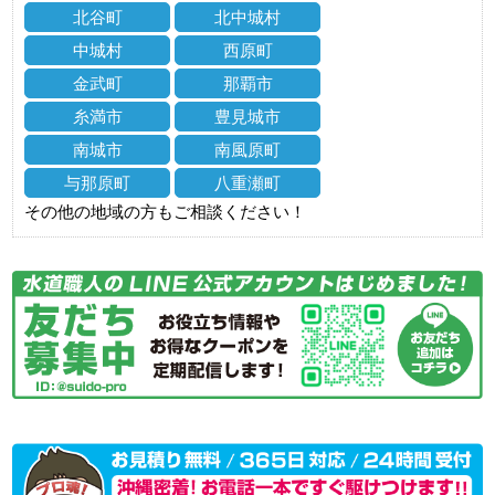
北谷町
北中城村
中城村
西原町
金武町
那覇市
糸満市
豊見城市
南城市
南風原町
与那原町
八重瀬町
その他の地域の方もご相談ください！