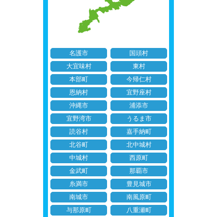
名護市
国頭村
大宜味村
東村
本部町
今帰仁村
恩納村
宜野座村
沖縄市
浦添市
宜野湾市
うるま市
読谷村
嘉手納町
北谷町
北中城村
中城村
西原町
金武町
那覇市
糸満市
豊見城市
南城市
南風原町
与那原町
八重瀬町