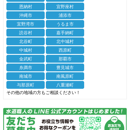
恩納村
宜野座村
沖縄市
浦添市
宜野湾市
うるま市
読谷村
嘉手納町
北谷町
北中城村
中城村
西原町
金武町
那覇市
糸満市
豊見城市
南城市
南風原町
与那原町
八重瀬町
その他の地域の方もご相談ください！