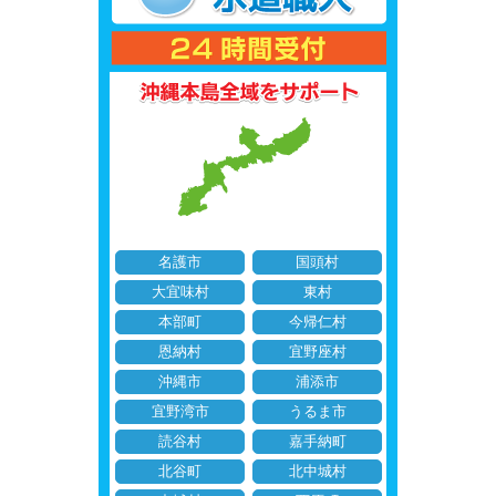
名護市
国頭村
大宜味村
東村
本部町
今帰仁村
恩納村
宜野座村
沖縄市
浦添市
宜野湾市
うるま市
読谷村
嘉手納町
北谷町
北中城村