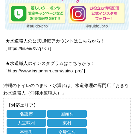
★水道職人の公式LINEアカウントはこちらから！
[
https://lin.ee/Xv7j7Ku
]
★水道職人のインスタグラムはこちらから！
[
https://www.instagram.com/suido_pro/
]
沖縄のトイレのつまり・水漏れは、水道修理の専門店「おきな
わ水道職人（沖縄水道職人）」
【対応エリア】
名護市
国頭村
大宜味村
東村
本部町
今帰仁村