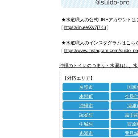
★水道職人の公式LINEアカウント
[
https://lin.ee/Xv7j7Ku
]
★水道職人のインスタグラムはこち
[
https://www.instagram.com/suido_pr
沖縄のトイレのつまり・水漏れは、水
【対応エリア】
名護市
国頭
本部町
今帰
沖縄市
浦添
読谷村
嘉手
中城村
西原
糸満市
豊見