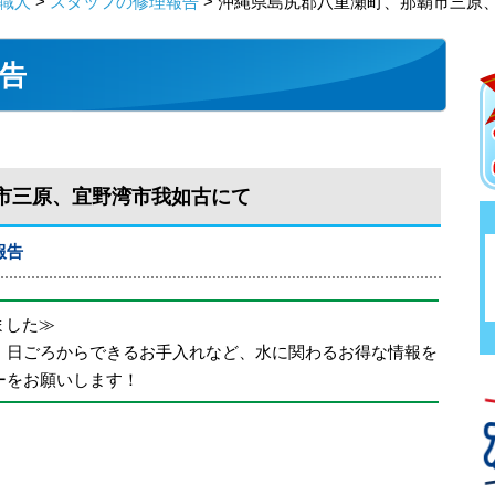
職人
>
スタッフの修理報告
> 沖縄県島尻郡八重瀬町、那覇市三原
告
市三原、宜野湾市我如古にて
報告
めました≫
、日ごろからできるお手入れなど、水に関わるお得な情報を
ーをお願いします！