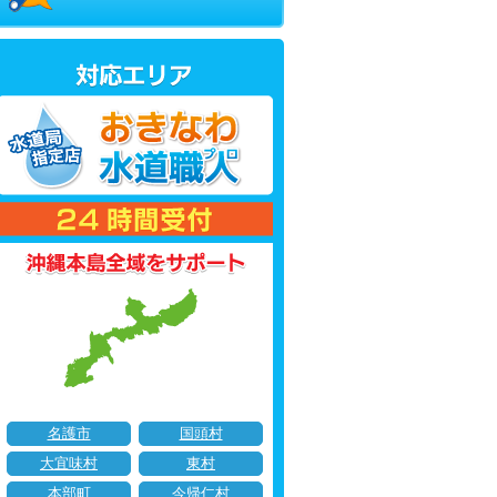
名護市
国頭村
大宜味村
東村
本部町
今帰仁村