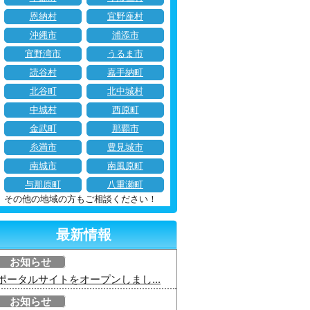
恩納村
宜野座村
沖縄市
浦添市
宜野湾市
うるま市
読谷村
嘉手納町
北谷町
北中城村
中城村
西原町
金武町
那覇市
糸満市
豊見城市
南城市
南風原町
与那原町
八重瀬町
その他の地域の方もご相談ください！
最新情報
お知らせ
ポータルサイトをオープンしまし...
お知らせ