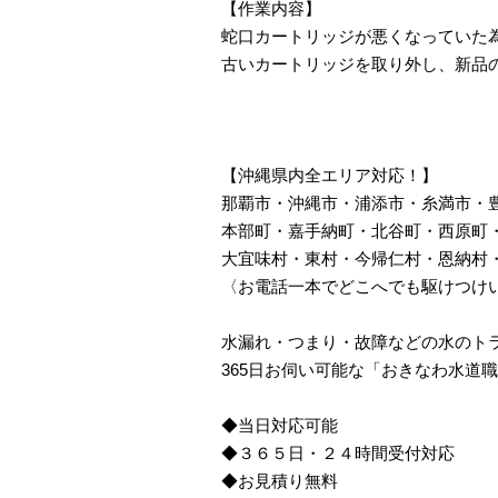
【作業内容】
蛇口カートリッジが悪くなっていた
古いカートリッジを取り外し、新品
【沖縄県内全エリア対応！】
那覇市・沖縄市・浦添市・糸満市・
本部町・嘉手納町・北谷町・西原町
大宜味村・東村・今帰仁村・恩納村
〈お電話一本でどこへでも駆けつけ
水漏れ・つまり・故障などの水のト
365日お伺い可能な「おきなわ水道
◆当日対応可能
◆３６５日・２４時間受付対応
◆お見積り無料