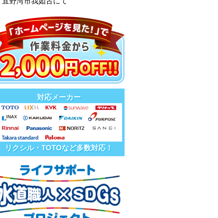
、宜野湾市我如古にて
対応メーカー
リクシル・TOTOなど多数対応！