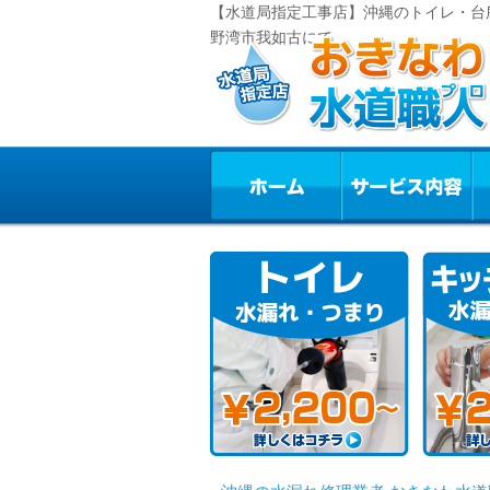
【水道局指定工事店】沖縄のトイレ・台
野湾市我如古にて