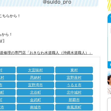
はこちらから！
らから！
o/
]
道修理の専門店「おきなわ水道職人（沖縄水道職人）」
村
大宜味村
東村
仁村
恩納村
宜野座村
市
宜野湾市
うるま市
納町
北谷町
北中城村
町
金武町
那覇市
城市
南城市
南風原町