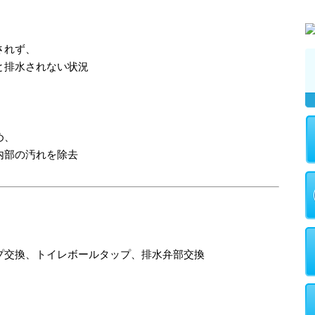
されず、
と排水されない状況
、
め、
内部の汚れを除去
プ交換、トイレボールタップ、排水弁部交換