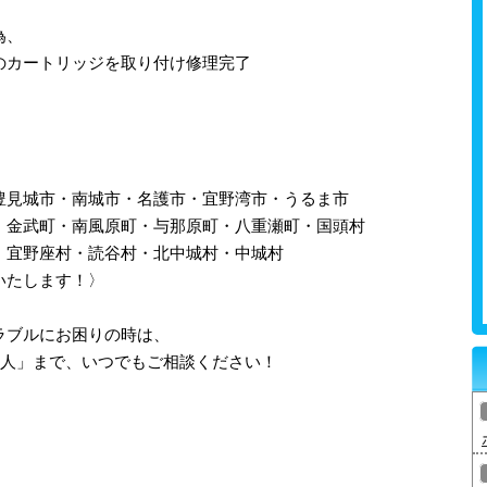
為、
のカートリッジを取り付け修理完了
豊見城市・南城市・名護市・宜野湾市・うるま市
・金武町・南風原町・与那原町・八重瀬町・国頭村
・宜野座村・読谷村・北中城村・中城村
いたします！〉
ラブルにお困りの時は、
職人」まで、いつでもご相談ください！