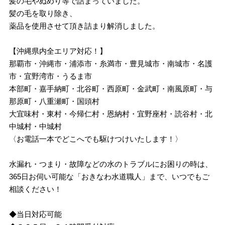
髪の毛やぬめり等で詰まっていました。
髪の毛を取り除き、
薬品を使用させて頂き詰まり解消しました。
【沖縄県内全エリア対応！】
那覇市・沖縄市・浦添市・糸満市・豊見城市・南城市・名護
市・宜野湾市・うるま市
本部町・嘉手納町・北谷町・西原町・金武町・南風原町・与
那原町・八重瀬町・国頭村
大宜味村・東村・今帰仁村・恩納村・宜野座村・読谷村・北
中城村・中城村
〈お電話一本でどこへでも駆けつけいたします！〉
水漏れ・つまり・故障などの水のトラブルにお困りの時は、
365日お伺い可能な「おきなわ水道職人」まで、いつでもご
相談ください！
◆当日対応可能