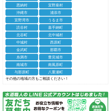
恩納村
宜野座村
沖縄市
浦添市
宜野湾市
うるま市
読谷村
嘉手納町
北谷町
北中城村
中城村
西原町
金武町
那覇市
糸満市
豊見城市
南城市
南風原町
与那原町
八重瀬町
その他の地域の方もご相談ください！