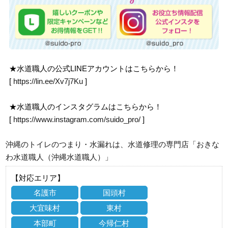
★水道職人の公式LINEアカウントはこちらから！
[
https://lin.ee/Xv7j7Ku
]
★水道職人のインスタグラムはこちらから！
[
https://www.instagram.com/suido_pro/
]
沖縄のトイレのつまり・水漏れは、水道修理の専門店「おきな
わ水道職人（沖縄水道職人）」
【対応エリア】
名護市
国頭村
大宜味村
東村
本部町
今帰仁村