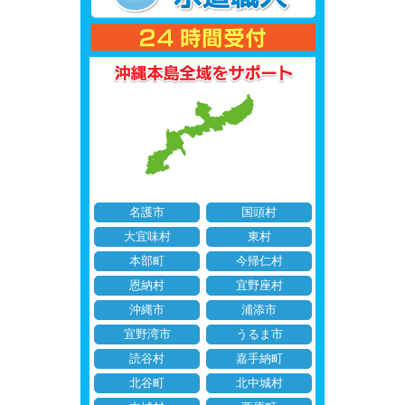
名護市
国頭村
大宜味村
東村
本部町
今帰仁村
恩納村
宜野座村
沖縄市
浦添市
宜野湾市
うるま市
読谷村
嘉手納町
北谷町
北中城村