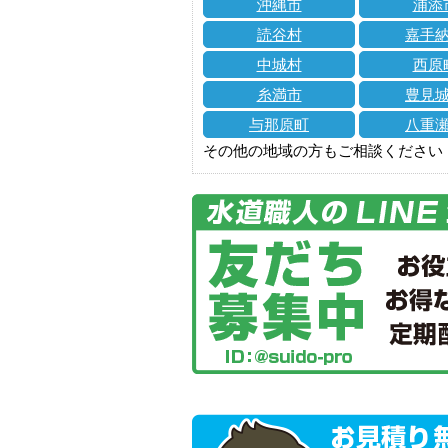
沖縄市
浦添
読谷村
嘉手
中城村
西原
糸満市
豊見
与那原町
八重
その他の地域の方もご相談ください