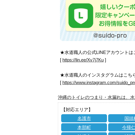
★水道職人の公式LINEアカウント
[
https://lin.ee/Xv7j7Ku
]
★水道職人のインスタグラムはこち
[
https://www.instagram.com/suido_pr
沖縄のトイレのつまり・水漏れは、水
【対応エリア】
名護市
国頭
本部町
今帰