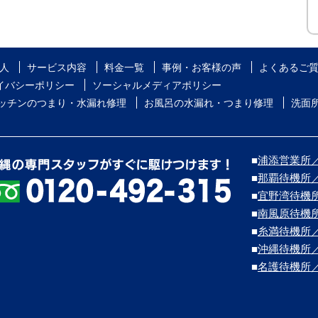
人
サービス内容
料金一覧
事例・お客様の声
よくあるご
イバシーポリシー
ソーシャルメディアポリシー
ッチンのつまり・水漏れ修理
お風呂の水漏れ・つまり修理
洗面
■
浦添営業所／浦
■
那覇待機所
■
宜野湾待機
■
南風原待機
■
糸満待機所
■
沖縄待機所
■
名護待機所