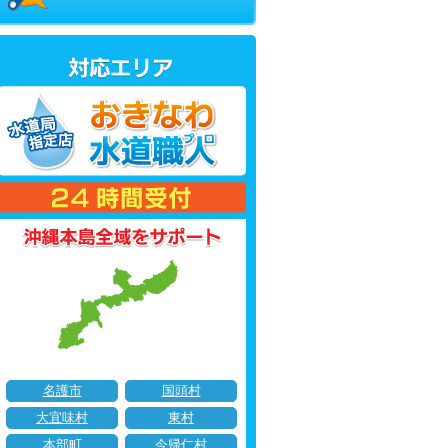
名護市
国頭村
大宜味村
東村
本部町
今帰仁村