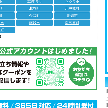
市
宜野湾市
うるま市
納町
北谷町
北中城村
町
金武町
那覇市
城市
南城市
南風原町
瀬町
！