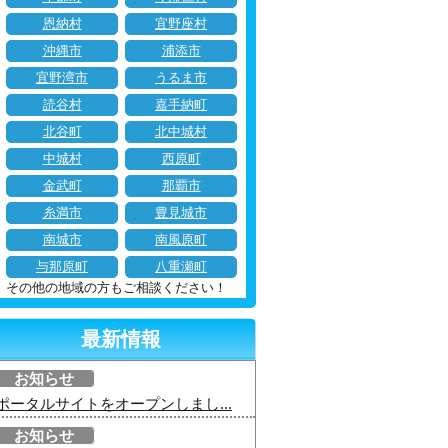
恩納村
宜野座村
沖縄市
浦添市
宜野湾市
うるま市
読谷村
嘉手納町
北谷町
北中城村
中城村
西原町
金武町
那覇市
糸満市
豊見城市
南城市
南風原町
与那原町
八重瀬町
その他の地域の方もご相談ください！
最新情報
お知らせ
ポータルサイトをオープンしまし...
お知らせ