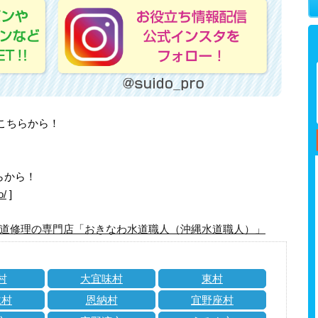
はこちらから！
らから！
o/
]
道修理の専門店「おきなわ水道職人（沖縄水道職人）」
村
大宜味村
東村
仁村
恩納村
宜野座村