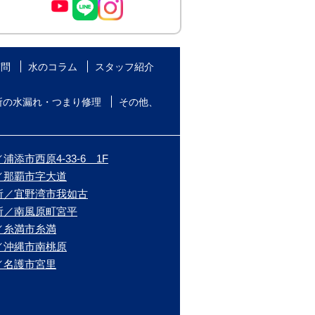
質問
水のコラム
スタッフ紹介
所の水漏れ・つまり修理
その他、
添市西原4-33-6 1F
／那覇市字大道
所／宜野湾市我如古
所／南風原町宮平
／糸満市糸満
／沖縄市南桃原
／名護市宮里