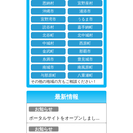
恩納村
宜野座村
沖縄市
浦添市
宜野湾市
うるま市
読谷村
嘉手納町
北谷町
北中城村
中城村
西原町
金武町
那覇市
糸満市
豊見城市
南城市
南風原町
与那原町
八重瀬町
その他の地域の方もご相談ください！
最新情報
お知らせ
ポータルサイトをオープンしまし...
お知らせ