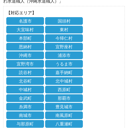
わ水道職人（沖縄水道職人）」
【対応エリア】
名護市
国頭村
大宜味村
東村
本部町
今帰仁村
恩納村
宜野座村
沖縄市
浦添市
宜野湾市
うるま市
読谷村
嘉手納町
北谷町
北中城村
中城村
西原町
金武町
那覇市
糸満市
豊見城市
南城市
南風原町
与那原町
八重瀬町