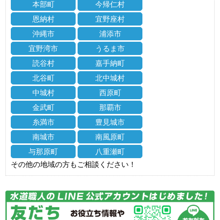
本部町
今帰仁村
恩納村
宜野座村
沖縄市
浦添市
宜野湾市
うるま市
読谷村
嘉手納町
北谷町
北中城村
中城村
西原町
金武町
那覇市
糸満市
豊見城市
南城市
南風原町
与那原町
八重瀬町
その他の地域の方もご相談ください！