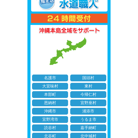
名護市
国頭村
大宜味村
東村
本部町
今帰仁村
恩納村
宜野座村
沖縄市
浦添市
宜野湾市
うるま市
読谷村
嘉手納町
北谷町
北中城村