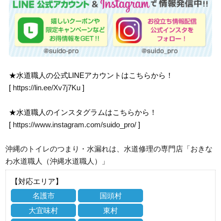
★水道職人の公式LINEアカウントはこちらから！
[
https://lin.ee/Xv7j7Ku
]
★水道職人のインスタグラムはこちらから！
[
https://www.instagram.com/suido_pro/
]
沖縄のトイレのつまり・水漏れは、水道修理の専門店「おきな
わ水道職人（沖縄水道職人）」
【対応エリア】
名護市
国頭村
大宜味村
東村