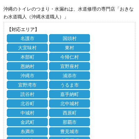
沖縄のトイレのつまり・水漏れは、水道修理の専門店「おきな
わ水道職人（沖縄水道職人）」
【対応エリア】
名護市
国頭村
大宜味村
東村
本部町
今帰仁村
恩納村
宜野座村
沖縄市
浦添市
宜野湾市
うるま市
読谷村
嘉手納町
北谷町
北中城村
中城村
西原町
金武町
那覇市
糸満市
豊見城市