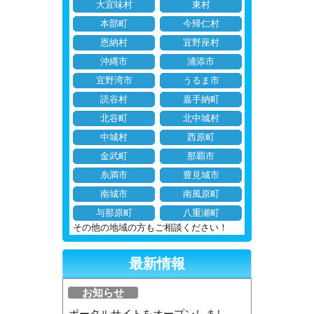
大宜味村
東村
本部町
今帰仁村
恩納村
宜野座村
沖縄市
浦添市
宜野湾市
うるま市
読谷村
嘉手納町
北谷町
北中城村
中城村
西原町
金武町
那覇市
糸満市
豊見城市
南城市
南風原町
与那原町
八重瀬町
その他の地域の方もご相談ください！
最新情報
お知らせ
ポータルサイトをオープンしまし...