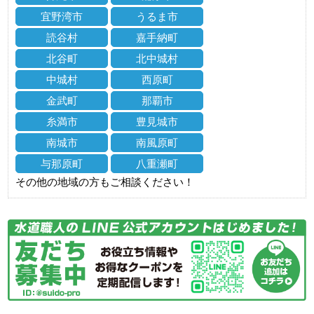
宜野湾市
うるま市
読谷村
嘉手納町
北谷町
北中城村
中城村
西原町
金武町
那覇市
糸満市
豊見城市
南城市
南風原町
与那原町
八重瀬町
その他の地域の方もご相談ください！