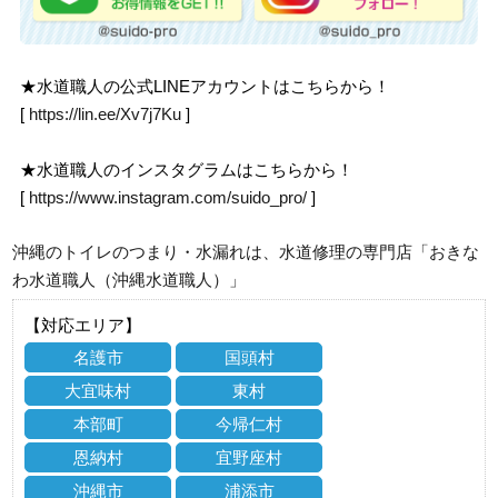
★水道職人の公式LINEアカウントはこちらから！
[
https://lin.ee/Xv7j7Ku
]
★水道職人のインスタグラムはこちらから！
[
https://www.instagram.com/suido_pro/
]
沖縄のトイレのつまり・水漏れは、水道修理の専門店「おきな
わ水道職人（沖縄水道職人）」
【対応エリア】
名護市
国頭村
大宜味村
東村
本部町
今帰仁村
恩納村
宜野座村
沖縄市
浦添市