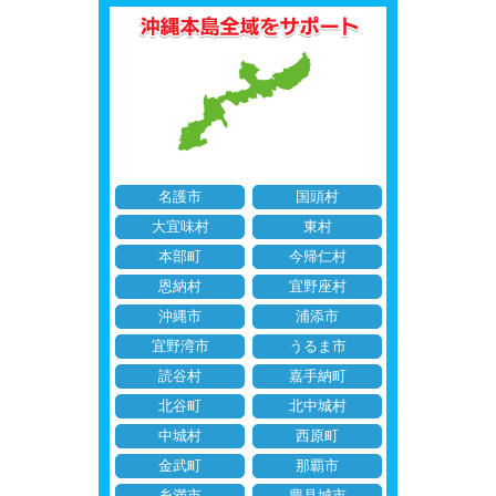
名護市
国頭村
大宜味村
東村
本部町
今帰仁村
恩納村
宜野座村
沖縄市
浦添市
宜野湾市
うるま市
読谷村
嘉手納町
北谷町
北中城村
中城村
西原町
金武町
那覇市
糸満市
豊見城市