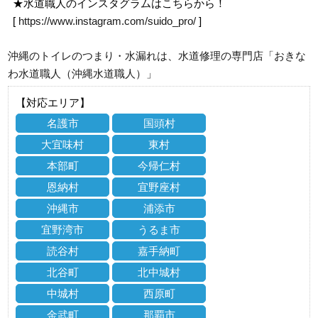
★水道職人のインスタグラムはこちらから！
[
https://www.instagram.com/suido_pro/
]
沖縄のトイレのつまり・水漏れは、水道修理の専門店「おきな
わ水道職人（沖縄水道職人）」
【対応エリア】
名護市
国頭村
大宜味村
東村
本部町
今帰仁村
恩納村
宜野座村
沖縄市
浦添市
宜野湾市
うるま市
読谷村
嘉手納町
北谷町
北中城村
中城村
西原町
金武町
那覇市