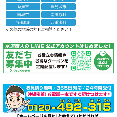
糸満市
豊見城市
南城市
南風原町
与那原町
八重瀬町
その他の地域の方もご相談ください！