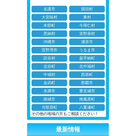
名護市
国頭村
大宜味村
東村
本部町
今帰仁村
恩納村
宜野座村
沖縄市
浦添市
宜野湾市
うるま市
読谷村
嘉手納町
北谷町
北中城村
中城村
西原町
金武町
那覇市
糸満市
豊見城市
南城市
南風原町
与那原町
八重瀬町
その他の地域の方もご相談ください！
最新情報