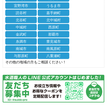
宜野湾市
うるま市
読谷村
嘉手納町
北谷町
北中城村
中城村
西原町
金武町
那覇市
糸満市
豊見城市
南城市
南風原町
与那原町
八重瀬町
その他の地域の方もご相談ください！