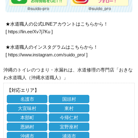
★水道職人の公式LINEアカウントはこちらから！
[
https://lin.ee/Xv7j7Ku
]
★水道職人のインスタグラムはこちらから！
[
https://www.instagram.com/suido_pro/
]
沖縄のトイレのつまり・水漏れは、水道修理の専門店「おきな
わ水道職人（沖縄水道職人）」
【対応エリア】
名護市
国頭村
大宜味村
東村
本部町
今帰仁村
恩納村
宜野座村
沖縄市
浦添市