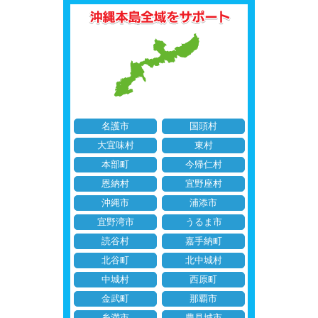
名護市
国頭村
大宜味村
東村
本部町
今帰仁村
恩納村
宜野座村
沖縄市
浦添市
宜野湾市
うるま市
読谷村
嘉手納町
北谷町
北中城村
中城村
西原町
金武町
那覇市
糸満市
豊見城市