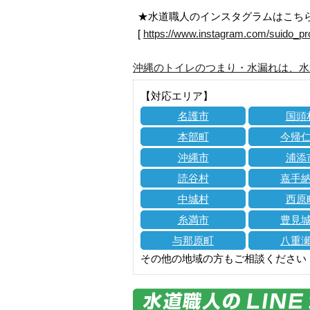
★水道職人のインスタグラムはこち
[
https://www.instagram.com/suido_pr
沖縄のトイレのつまり・水漏れは、水
【対応エリア】
名護市
国頭
本部町
今帰
沖縄市
浦添
読谷村
嘉手
中城村
西原
糸満市
豊見
与那原町
八重
その他の地域の方もご相談ください