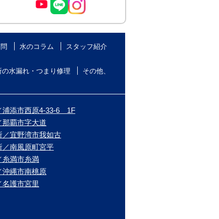
質問
水のコラム
スタッフ紹介
所の水漏れ・つまり修理
その他、
添市西原4-33-6 1F
／那覇市字大道
所／宜野湾市我如古
所／南風原町宮平
／糸満市糸満
／沖縄市南桃原
／名護市宮里