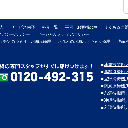
人
サービス内容
料金一覧
事例・お客様の声
よくあるご
イバシーポリシー
ソーシャルメディアポリシー
ッチンのつまり・水漏れ修理
お風呂の水漏れ・つまり修理
洗面
■
浦添営業所／浦
■
那覇待機所
■
宜野湾待機
■
南風原待機
■
糸満待機所
■
沖縄待機所
■
名護待機所