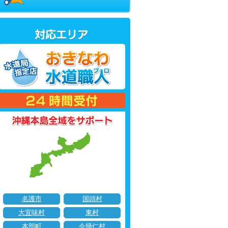
名護市
国頭村
大宜味村
東村
本部町
今帰仁村