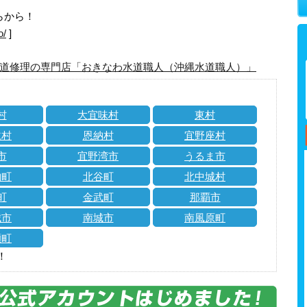
らから！
o/
]
道修理の専門店「おきなわ水道職人（沖縄水道職人）」
村
大宜味村
東村
仁村
恩納村
宜野座村
市
宜野湾市
うるま市
納町
北谷町
北中城村
町
金武町
那覇市
城市
南城市
南風原町
瀬町
！