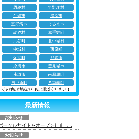
恩納村
宜野座村
沖縄市
浦添市
宜野湾市
うるま市
読谷村
嘉手納町
北谷町
北中城村
中城村
西原町
金武町
那覇市
糸満市
豊見城市
南城市
南風原町
与那原町
八重瀬町
その他の地域の方もご相談ください！
最新情報
お知らせ
ポータルサイトをオープンしまし...
お知らせ