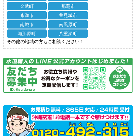
金武町
那覇市
糸満市
豊見城市
南城市
南風原町
与那原町
八重瀬町
その他の地域の方もご相談ください！