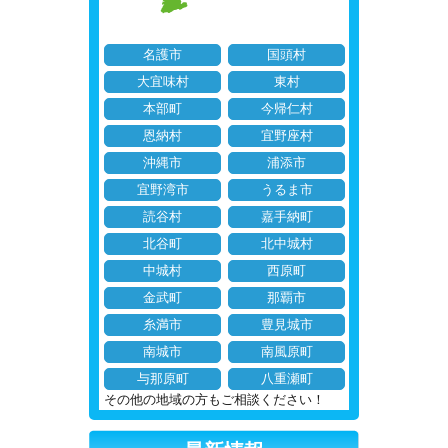
名護市
国頭村
大宜味村
東村
本部町
今帰仁村
恩納村
宜野座村
沖縄市
浦添市
宜野湾市
うるま市
読谷村
嘉手納町
北谷町
北中城村
中城村
西原町
金武町
那覇市
糸満市
豊見城市
南城市
南風原町
与那原町
八重瀬町
その他の地域の方もご相談ください！