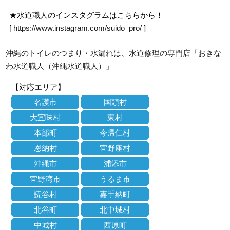
★水道職人のインスタグラムはこちらから！
[
https://www.instagram.com/suido_pro/
]
沖縄のトイレのつまり・水漏れは、水道修理の専門店「おきな
わ水道職人（沖縄水道職人）」
【対応エリア】
名護市
国頭村
大宜味村
東村
本部町
今帰仁村
恩納村
宜野座村
沖縄市
浦添市
宜野湾市
うるま市
読谷村
嘉手納町
北谷町
北中城村
中城村
西原町