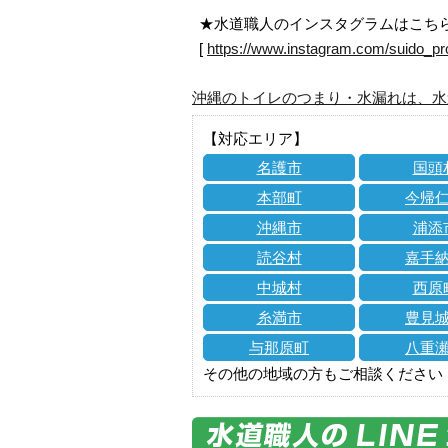
★水道職人のインスタグラムはこち
[
https://www.instagram.com/suido_pr
沖縄のトイレのつまり・水漏れは、水
【対応エリア】
名護市
国頭
本部町
今帰
沖縄市
浦添
読谷村
嘉手
中城村
西原
糸満市
豊見
与那原町
八重
その他の地域の方もご相談ください