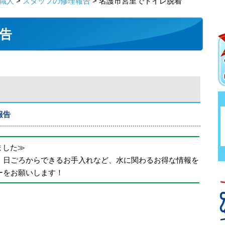
職人
>
スタッフの修理報告
> 名護市宮里でトイレ脱着
告
報告
めました≫
、日ごろからできるお手入れなど、水に関わるお得な情報を
ーをお願いします！