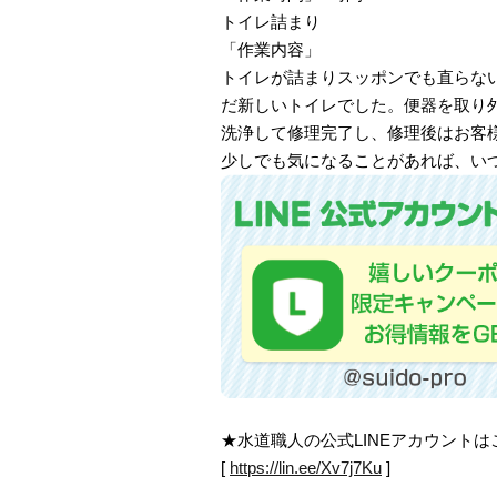
トイレ詰まり
「作業内容」
トイレが詰まりスッポンでも直らな
だ新しいトイレでした。便器を取り
洗浄して修理完了し、修理後はお客
少しでも気になることがあれば、い
★水道職人の公式LINEアカウント
[
https://lin.ee/Xv7j7Ku
]