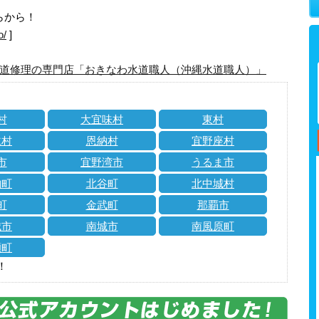
らから！
o/
]
道修理の専門店「おきなわ水道職人（沖縄水道職人）」
村
大宜味村
東村
仁村
恩納村
宜野座村
市
宜野湾市
うるま市
納町
北谷町
北中城村
町
金武町
那覇市
城市
南城市
南風原町
瀬町
！