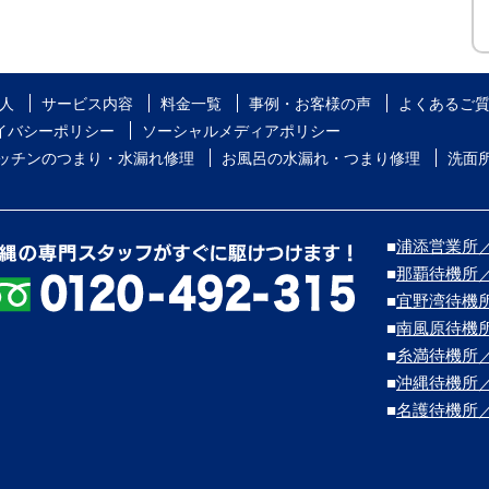
人
サービス内容
料金一覧
事例・お客様の声
よくあるご
イバシーポリシー
ソーシャルメディアポリシー
ッチンのつまり・水漏れ修理
お風呂の水漏れ・つまり修理
洗面
■
浦添営業所／浦
■
那覇待機所
■
宜野湾待機
■
南風原待機
■
糸満待機所
■
沖縄待機所
■
名護待機所