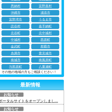
恩納村
宜野座村
沖縄市
浦添市
宜野湾市
うるま市
読谷村
嘉手納町
北谷町
北中城村
中城村
西原町
金武町
那覇市
糸満市
豊見城市
南城市
南風原町
与那原町
八重瀬町
その他の地域の方もご相談ください！
最新情報
お知らせ
ポータルサイトをオープンしまし...
お知らせ