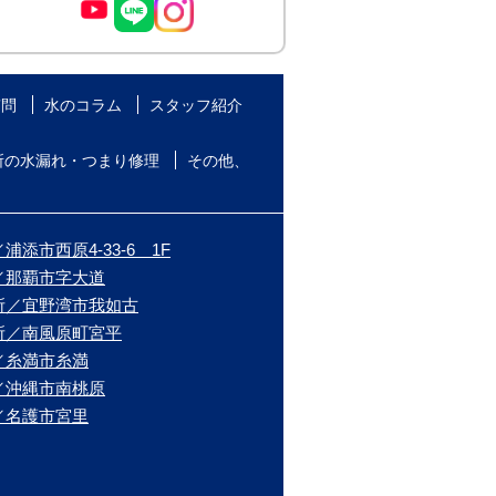
質問
水のコラム
スタッフ紹介
所の水漏れ・つまり修理
その他、
添市西原4-33-6 1F
／那覇市字大道
所／宜野湾市我如古
所／南風原町宮平
／糸満市糸満
／沖縄市南桃原
／名護市宮里