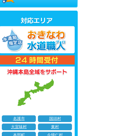
名護市
国頭村
大宜味村
東村
本部町
今帰仁村