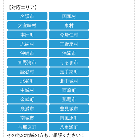
【対応エリア】
名護市
国頭村
大宜味村
東村
本部町
今帰仁村
恩納村
宜野座村
沖縄市
浦添市
宜野湾市
うるま市
読谷村
嘉手納町
北谷町
北中城村
中城村
西原町
金武町
那覇市
糸満市
豊見城市
南城市
南風原町
与那原町
八重瀬町
その他の地域の方もご相談ください！