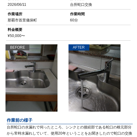
2026/06/11
台所蛇口交換
作業場所
作業時間
那覇市首里儀保町
60分
料金概要
¥50,000〜
BEFORE
AFTER
作業前の様子
台所蛇口の水漏れで伺ったところ、シンクとの接続部である蛇口の根元部分
から常時水漏れしていて、使用20年ということをお聞きしたので蛇口の交換