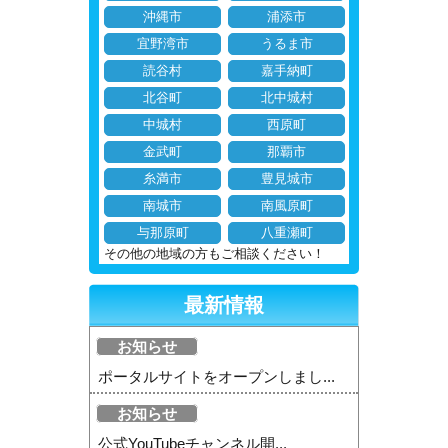
沖縄市
浦添市
宜野湾市
うるま市
読谷村
嘉手納町
北谷町
北中城村
中城村
西原町
金武町
那覇市
糸満市
豊見城市
南城市
南風原町
与那原町
八重瀬町
その他の地域の方もご相談ください！
最新情報
お知らせ
ポータルサイトをオープンしまし...
お知らせ
公式YouTubeチャンネル開...