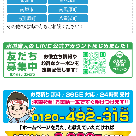
糸満市
豊見城市
南城市
南風原町
与那原町
八重瀬町
その他の地域の方もご相談ください！