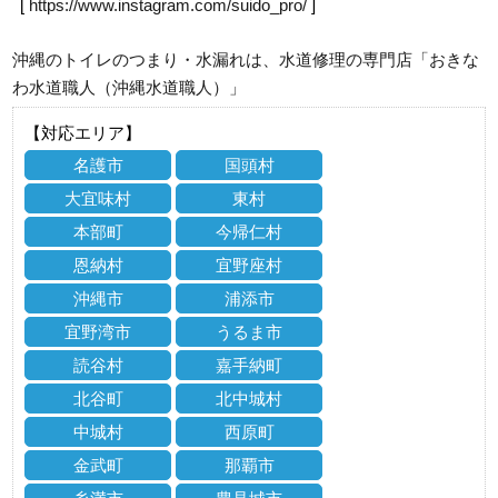
[
https://www.instagram.com/suido_pro/
]
沖縄のトイレのつまり・水漏れは、水道修理の専門店「おきな
わ水道職人（沖縄水道職人）」
【対応エリア】
名護市
国頭村
大宜味村
東村
本部町
今帰仁村
恩納村
宜野座村
沖縄市
浦添市
宜野湾市
うるま市
読谷村
嘉手納町
北谷町
北中城村
中城村
西原町
金武町
那覇市