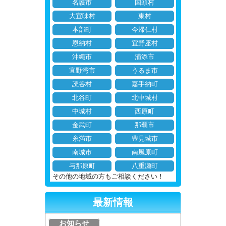
名護市
国頭村
大宜味村
東村
本部町
今帰仁村
恩納村
宜野座村
沖縄市
浦添市
宜野湾市
うるま市
読谷村
嘉手納町
北谷町
北中城村
中城村
西原町
金武町
那覇市
糸満市
豊見城市
南城市
南風原町
与那原町
八重瀬町
その他の地域の方もご相談ください！
最新情報
お知らせ