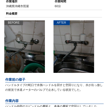
作業場所
作業時間
沖縄県沖縄市照屋
60分
料金概要
BEFORE
AFTER
作業前の様子
ハンドルタイプの蛇口で水側ハンドルを回すと空回りになり、水が出っ放し
の状況で水道メーターのバルブで止水している状況でした。
作業内容
ハンドル内部のスピンドルの摩耗と、本体の摩耗で空回りしていました。