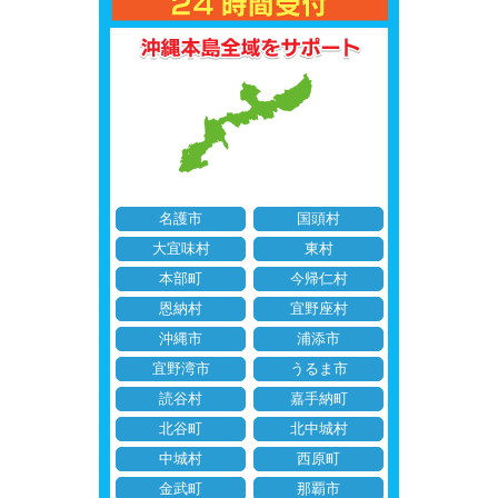
名護市
国頭村
大宜味村
東村
本部町
今帰仁村
恩納村
宜野座村
沖縄市
浦添市
宜野湾市
うるま市
読谷村
嘉手納町
北谷町
北中城村
中城村
西原町
金武町
那覇市