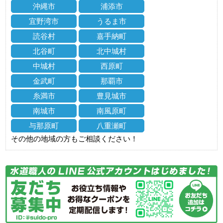
沖縄市
浦添市
宜野湾市
うるま市
読谷村
嘉手納町
北谷町
北中城村
中城村
西原町
金武町
那覇市
糸満市
豊見城市
南城市
南風原町
与那原町
八重瀬町
その他の地域の方もご相談ください！