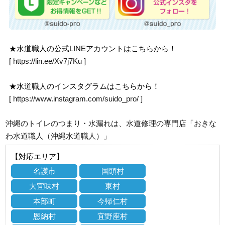
★水道職人の公式LINEアカウントはこちらから！
[
https://lin.ee/Xv7j7Ku
]
★水道職人のインスタグラムはこちらから！
[
https://www.instagram.com/suido_pro/
]
沖縄のトイレのつまり・水漏れは、水道修理の専門店「おきな
わ水道職人（沖縄水道職人）」
【対応エリア】
名護市
国頭村
大宜味村
東村
本部町
今帰仁村
恩納村
宜野座村