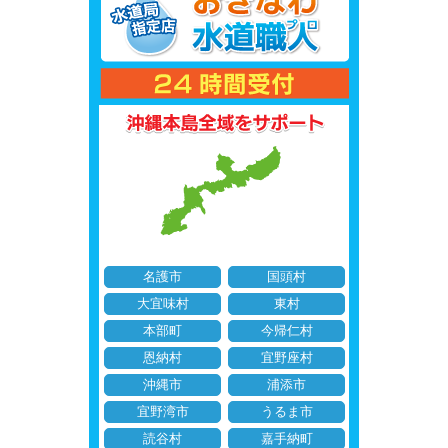
名護市
国頭村
大宜味村
東村
本部町
今帰仁村
恩納村
宜野座村
沖縄市
浦添市
宜野湾市
うるま市
読谷村
嘉手納町