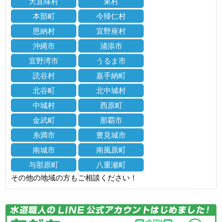
大宜味村
東村
本部町
今帰仁村
恩納村
宜野座村
沖縄市
浦添市
宜野湾市
うるま市
読谷村
嘉手納町
北谷町
北中城村
中城村
西原町
金武町
那覇市
糸満市
豊見城市
南城市
南風原町
与那原町
八重瀬町
その他の地域の方もご相談ください！