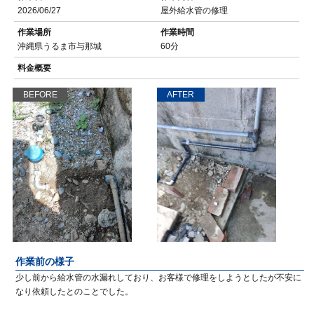
2026/06/27
屋外給水管の修理
作業場所
作業時間
沖縄県うるま市与那城
60分
料金概要
BEFORE
AFTER
作業前の様子
少し前から給水管の水漏れしており、お客様で修理をしようとしたが不安に
なり依頼したとのことでした。