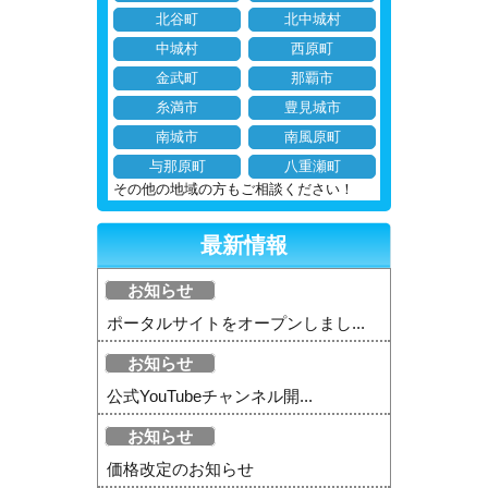
北谷町
北中城村
中城村
西原町
金武町
那覇市
糸満市
豊見城市
南城市
南風原町
与那原町
八重瀬町
その他の地域の方もご相談ください！
最新情報
お知らせ
ポータルサイトをオープンしまし...
お知らせ
公式YouTubeチャンネル開...
お知らせ
価格改定のお知らせ