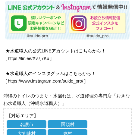
★水道職人の公式LINEアカウントはこちらから！
[
https://lin.ee/Xv7j7Ku
]
★水道職人のインスタグラムはこちらから！
[
https://www.instagram.com/suido_pro/
]
沖縄のトイレのつまり・水漏れは、水道修理の専門店「おきな
わ水道職人（沖縄水道職人）」
【対応エリア】
名護市
国頭村
大宜味村
東村