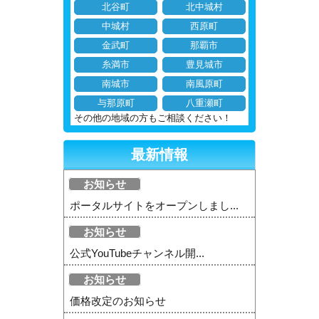
北谷町
北中城村
中城村
西原町
金武町
那覇市
糸満市
豊見城市
南城市
南風原町
与那原町
八重瀬町
その他の地域の方もご相談ください！
最新情報
お知らせ
ポータルサイトをオープンしまし...
お知らせ
公式YouTubeチャンネル開...
お知らせ
価格改定のお知らせ