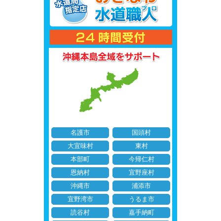
名護市
国頭村
大宜味村
東村
本部町
今帰仁村
恩納村
宜野座村
沖縄市
浦添市
宜野湾市
うるま市
読谷村
嘉手納町