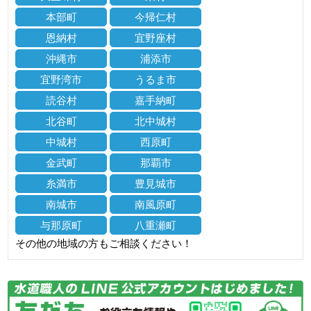
本部町
今帰仁村
恩納村
宜野座村
沖縄市
浦添市
宜野湾市
うるま市
読谷村
嘉手納町
北谷町
北中城村
中城村
西原町
金武町
那覇市
糸満市
豊見城市
南城市
南風原町
与那原町
八重瀬町
その他の地域の方もご相談ください！