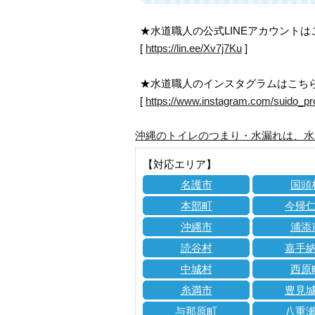
★水道職人の公式LINEアカウント
[
https://lin.ee/Xv7j7Ku
]
★水道職人のインスタグラムはこち
[
https://www.instagram.com/suido_pr
沖縄のトイレのつまり・水漏れは、水
【対応エリア】
名護市
国頭
本部町
今帰
沖縄市
浦添
読谷村
嘉手
中城村
西原
糸満市
豊見
与那原町
八重