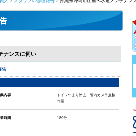
職人
>
スタッフの修理報告
> 沖縄県沖縄市山里へ水道メンテナン
告
テナンスに伺い
報告
作業内容
トイレつまり除去・管内カメラ点検
作業
作業時間
180分