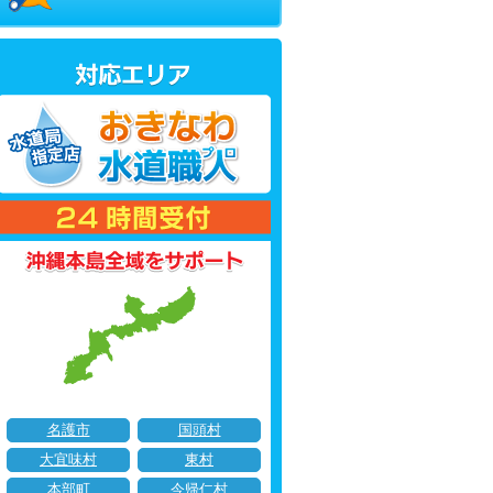
名護市
国頭村
大宜味村
東村
本部町
今帰仁村