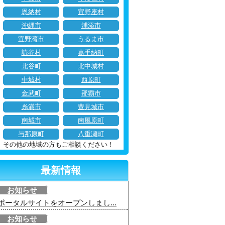
恩納村
宜野座村
沖縄市
浦添市
宜野湾市
うるま市
読谷村
嘉手納町
北谷町
北中城村
中城村
西原町
金武町
那覇市
糸満市
豊見城市
南城市
南風原町
与那原町
八重瀬町
その他の地域の方もご相談ください！
最新情報
お知らせ
ポータルサイトをオープンしまし...
お知らせ