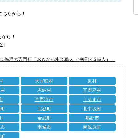
はこちらから！
らから！
o/
]
道修理の専門店「おきなわ水道職人（沖縄水道職人）」
村
大宜味村
東村
仁村
恩納村
宜野座村
市
宜野湾市
うるま市
納町
北谷町
北中城村
町
金武町
那覇市
城市
南城市
南風原町
瀬町