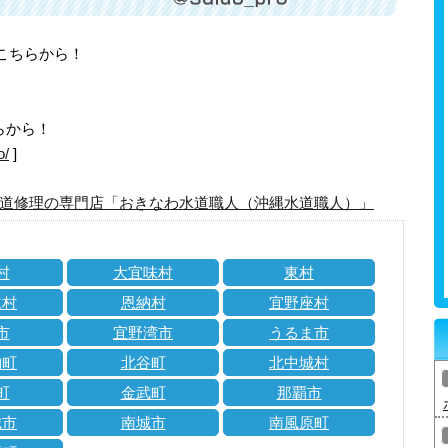
はこちらから！
らから！
o/
]
道修理の専門店「おきなわ水道職人（沖縄水道職人）」
村
大宜味村
東村
仁村
恩納村
宜野座村
市
宜野湾市
うるま市
納町
北谷町
北中城村
町
金武町
那覇市
城市
南城市
南風原町