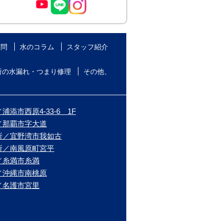
質問
水のコラム
スタッフ紹介
所の水漏れ・つまり修理
その他、
添市西原4-33-6 1F
／那覇市字大道
所／宜野湾市我如古
所／南風原町宮平
／糸満市糸満
／沖縄市南桃原
／名護市宮里