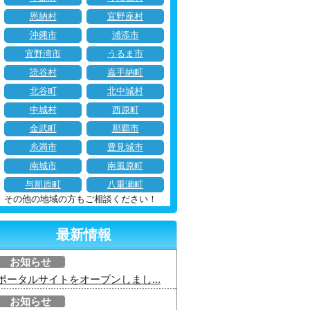
恩納村
宜野座村
沖縄市
浦添市
宜野湾市
うるま市
読谷村
嘉手納町
北谷町
北中城村
中城村
西原町
金武町
那覇市
糸満市
豊見城市
南城市
南風原町
与那原町
八重瀬町
その他の地域の方もご相談ください！
最新情報
お知らせ
ポータルサイトをオープンしまし...
お知らせ