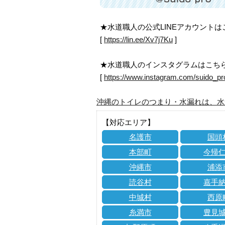
★水道職人の公式LINEアカウント
[
https://lin.ee/Xv7j7Ku
]
★水道職人のインスタグラムはこち
[
https://www.instagram.com/suido_pr
沖縄のトイレのつまり・水漏れは、水
【対応エリア】
名護市
国頭
本部町
今帰
沖縄市
浦添
読谷村
嘉手
中城村
西原
糸満市
豊見