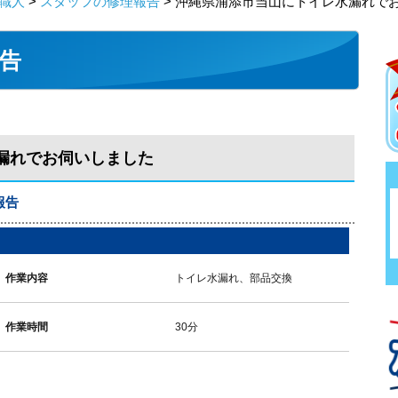
職人
>
スタッフの修理報告
> 沖縄県浦添市当山にトイレ水漏れで
告
漏れでお伺いしました
報告
作業内容
トイレ水漏れ、部品交換
作業時間
30分