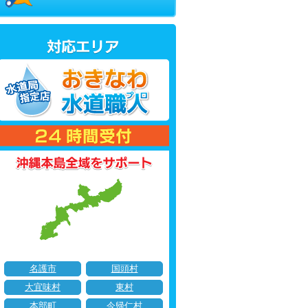
名護市
国頭村
大宜味村
東村
本部町
今帰仁村