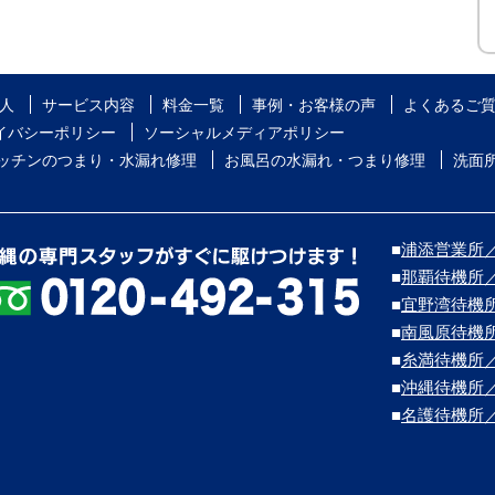
人
サービス内容
料金一覧
事例・お客様の声
よくあるご
イバシーポリシー
ソーシャルメディアポリシー
ッチンのつまり・水漏れ修理
お風呂の水漏れ・つまり修理
洗面
■
浦添営業所／浦
■
那覇待機所
■
宜野湾待機
■
南風原待機
■
糸満待機所
■
沖縄待機所
■
名護待機所