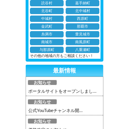
読谷村
嘉手納町
北谷町
北中城村
中城村
西原町
金武町
那覇市
糸満市
豊見城市
南城市
南風原町
与那原町
八重瀬町
その他の地域の方もご相談ください！
最新情報
お知らせ
ポータルサイトをオープンしまし...
お知らせ
公式YouTubeチャンネル開...
お知らせ