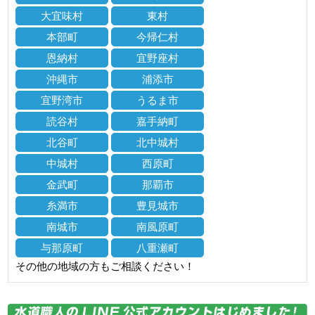
大宜味村
東村
本部町
今帰仁村
恩納村
宜野座村
沖縄市
浦添市
宜野湾市
うるま市
読谷村
嘉手納町
北谷町
北中城村
中城村
西原町
金武町
那覇市
糸満市
豊見城市
南城市
南風原町
与那原町
八重瀬町
その他の地域の方もご相談ください！