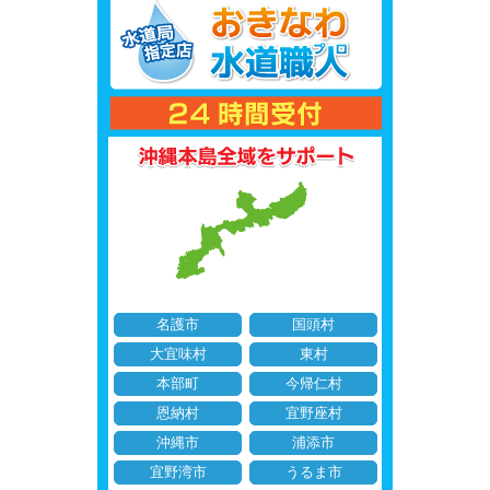
名護市
国頭村
大宜味村
東村
本部町
今帰仁村
恩納村
宜野座村
沖縄市
浦添市
宜野湾市
うるま市