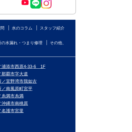
質問
水のコラム
スタッフ紹介
所の水漏れ・つまり修理
その他、
添市西原4-33-6 1F
／那覇市字大道
所／宜野湾市我如古
所／南風原町宮平
／糸満市糸満
／沖縄市南桃原
／名護市宮里