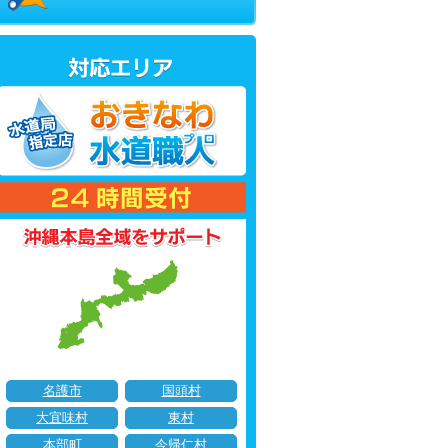
名護市
国頭村
大宜味村
東村
本部町
今帰仁村