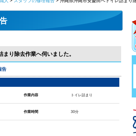
職人
>
スタッフの修理報告
> 沖縄県沖縄市安慶田へトイレ詰まり
告
詰まり除去作業へ伺いました。
報告
作業内容
トイレ詰まり
作業時間
30分