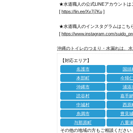
★水道職人の公式LINEアカウント
[
https://lin.ee/Xv7j7Ku
]
★水道職人のインスタグラムはこち
[
https://www.instagram.com/suido_pr
沖縄のトイレのつまり・水漏れは、水
【対応エリア】
名護市
国頭
本部町
今帰
沖縄市
浦添
読谷村
嘉手
中城村
西原
糸満市
豊見
与那原町
八重
その他の地域の方もご相談ください