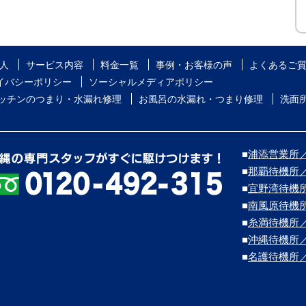
人
サービス内容
料金一覧
事例・お客様の声
よくあるご
イバシーポリシー
ソーシャルメディアポリシー
ッチンのつまり・水漏れ修理
お風呂の水漏れ・つまり修理
洗面
■
浦添営業所／浦
■
那覇待機所
■
宜野湾待機
■
南風原待機
■
糸満待機所
■
沖縄待機所
■
名護待機所