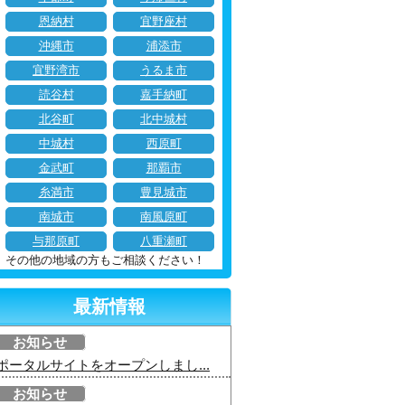
恩納村
宜野座村
沖縄市
浦添市
宜野湾市
うるま市
読谷村
嘉手納町
北谷町
北中城村
中城村
西原町
金武町
那覇市
糸満市
豊見城市
南城市
南風原町
与那原町
八重瀬町
その他の地域の方もご相談ください！
最新情報
お知らせ
ポータルサイトをオープンしまし...
お知らせ