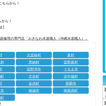
はこちらから！
らから！
o/
]
道修理の専門店「おきなわ水道職人（沖縄水道職人）」
村
大宜味村
東村
仁村
恩納村
宜野座村
市
宜野湾市
うるま市
納町
北谷町
北中城村
町
金武町
那覇市
城市
南城市
南風原町
瀬町
！