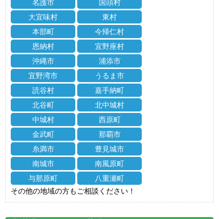
名護市
国頭村
大宜味村
東村
本部町
今帰仁村
恩納村
宜野座村
沖縄市
浦添市
宜野湾市
うるま市
読谷村
嘉手納町
北谷町
北中城村
中城村
西原町
金武町
那覇市
糸満市
豊見城市
南城市
南風原町
与那原町
八重瀬町
その他の地域の方もご相談ください！