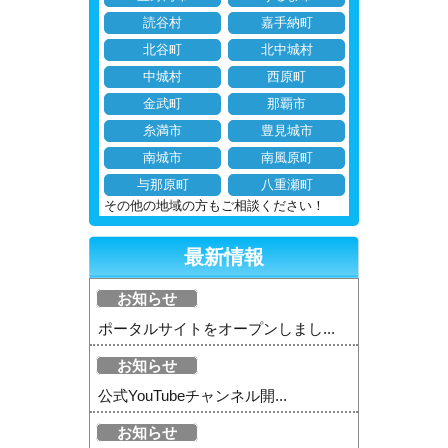
読谷村
嘉手納町
北谷町
北中城村
中城村
西原町
金武町
那覇市
糸満市
豊見城市
南城市
南風原町
与那原町
八重瀬町
その他の地域の方もご相談ください！
最新情報
お知らせ
ポータルサイトをオープンしまし...
お知らせ
公式YouTubeチャンネル開...
お知らせ