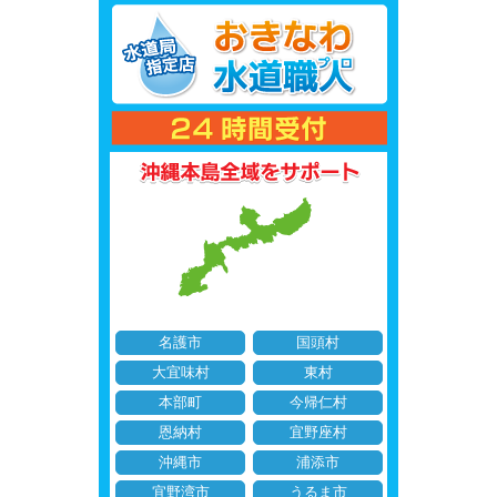
名護市
国頭村
大宜味村
東村
本部町
今帰仁村
恩納村
宜野座村
沖縄市
浦添市
宜野湾市
うるま市