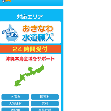
名護市
国頭村
大宜味村
東村
本部町
今帰仁村