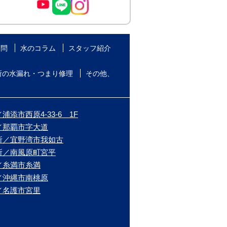
質問
水のコラム
スタッフ紹介
所の水漏れ・つまり修理
その他、
添市西原4-33-6 1F
／那覇市字大道
所／宜野湾市我如古
所／南風原町宮平
／糸満市糸満
／沖縄市南桃原
／名護市宮里