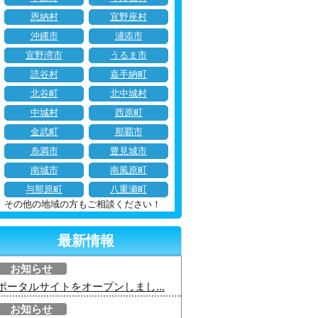
恩納村
宜野座村
沖縄市
浦添市
宜野湾市
うるま市
読谷村
嘉手納町
北谷町
北中城村
中城村
西原町
金武町
那覇市
糸満市
豊見城市
南城市
南風原町
与那原町
八重瀬町
その他の地域の方もご相談ください！
最新情報
お知らせ
ポータルサイトをオープンしまし...
お知らせ