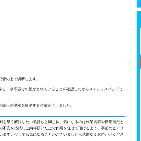
配管の上で切断します。
修し、水平器で勾配がとれていることを確認しながらステンレスバンドで
倉庫への浸水を解消する作業完了しました。
刻も早く解決したい気持ちと同じ位、気になるのは作業内容や費用面だと
の不安を払拭しご納得頂いた上で作業を任せて頂けるよう、事前のヒアリ
います。少しでも気になることがございましたら遠慮なくお声がけくださ