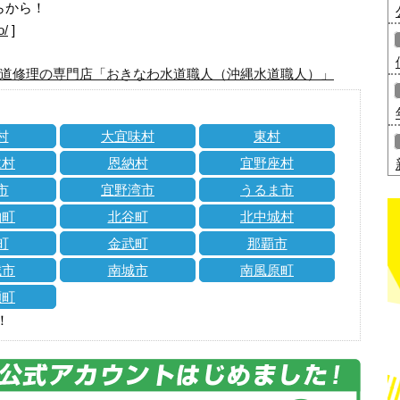
らから！
o/
]
道修理の専門店「おきなわ水道職人（沖縄水道職人）」
村
大宜味村
東村
仁村
恩納村
宜野座村
市
宜野湾市
うるま市
納町
北谷町
北中城村
町
金武町
那覇市
城市
南城市
南風原町
瀬町
！