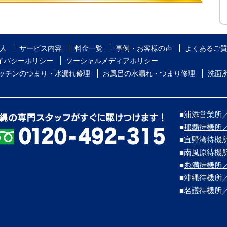
人
サービス内容
料金一覧
事例・お客様の声
よくあるご
イバシーポリシー
ソーシャルメディアポリシー
ッチンのつまり・水漏れ修理
お風呂の水漏れ・つまり修理
洗面
■
浦添営業所／浦
■
那覇待機所
■
宜野湾待機
■
南風原待機
■
糸満待機所
■
沖縄待機所
■
名護待機所