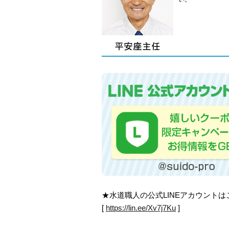
★水道職人の公式LINEアカウント
[
https://lin.ee/Xv7j7Ku
]