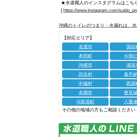
★水道職人のインスタグラムはこち
[
https://www.instagram.com/suido_pr
沖縄のトイレのつまり・水漏れは、水
【対応エリア】
名護市
国頭
本部町
今帰
沖縄市
浦添
読谷村
嘉手
中城村
西原
糸満市
豊見
与那原町
八重
その他の地域の方もご相談ください