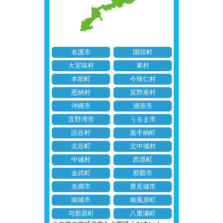
名護市
国頭村
大宜味村
東村
本部町
今帰仁村
恩納村
宜野座村
沖縄市
浦添市
宜野湾市
うるま市
読谷村
嘉手納町
北谷町
北中城村
中城村
西原町
金武町
那覇市
糸満市
豊見城市
南城市
南風原町
与那原町
八重瀬町