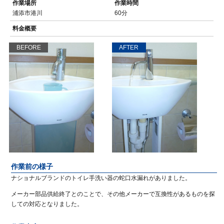
作業場所
作業時間
浦添市港川
60分
料金概要
BEFORE
AFTER
作業前の様子
ナショナルブランドのトイレ手洗い器の蛇口水漏れがありました。
メーカー部品供給終了とのことで、その他メーカーで互換性があるものを探
しての対応となりました。