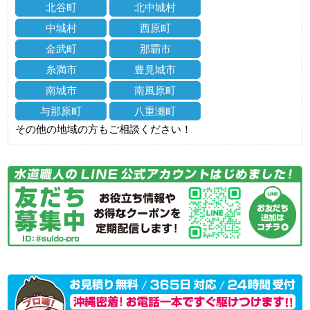
北谷町
北中城村
中城村
西原町
金武町
那覇市
糸満市
豊見城市
南城市
南風原町
与那原町
八重瀬町
その他の地域の方もご相談ください！