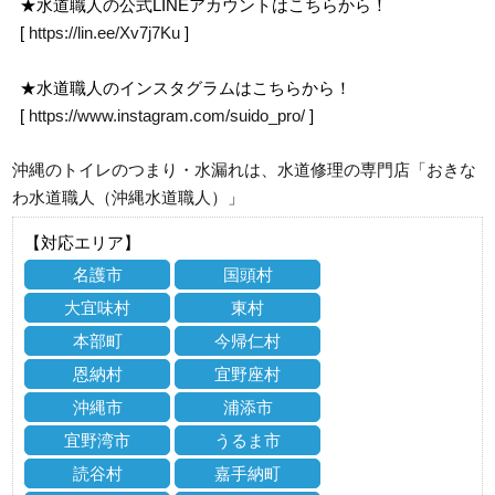
★水道職人の公式LINEアカウントはこちらから！
[
https://lin.ee/Xv7j7Ku
]
★水道職人のインスタグラムはこちらから！
[
https://www.instagram.com/suido_pro/
]
沖縄のトイレのつまり・水漏れは、水道修理の専門店「おきな
わ水道職人（沖縄水道職人）」
【対応エリア】
名護市
国頭村
大宜味村
東村
本部町
今帰仁村
恩納村
宜野座村
沖縄市
浦添市
宜野湾市
うるま市
読谷村
嘉手納町