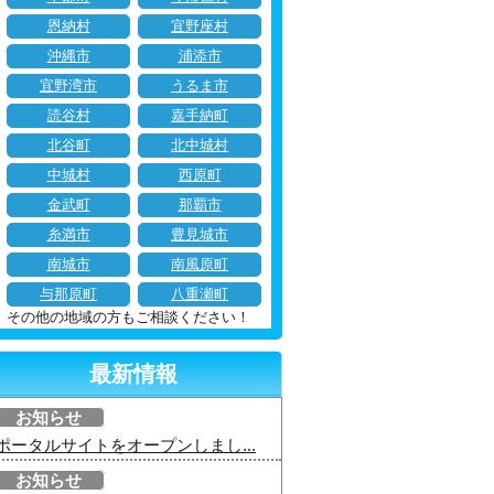
恩納村
宜野座村
沖縄市
浦添市
宜野湾市
うるま市
読谷村
嘉手納町
北谷町
北中城村
中城村
西原町
金武町
那覇市
糸満市
豊見城市
南城市
南風原町
与那原町
八重瀬町
その他の地域の方もご相談ください！
最新情報
お知らせ
ポータルサイトをオープンしまし...
お知らせ