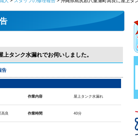
職人
>
スタッフの修理報告
> 沖縄県島尻郡八重瀬町高良に屋上タ
告
屋上タンク水漏れでお伺いしました。
報告
作業内容
屋上タンク水漏れ
町高良
作業時間
40分