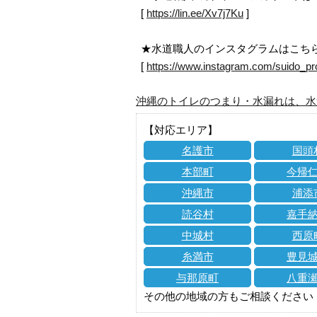
[
https://lin.ee/Xv7j7Ku
]
★水道職人のインスタグラムはこち
[
https://www.instagram.com/suido_pr
沖縄のトイレのつまり・水漏れは、水
【対応エリア】
名護市
国頭
本部町
今帰
沖縄市
浦添
読谷村
嘉手
中城村
西原
糸満市
豊見
与那原町
八重
その他の地域の方もご相談ください