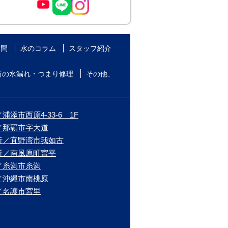
質問
水のコラム
スタッフ紹介
所の水漏れ・つまり修理
その他、
添市西原4-33-6 1F
／那覇市字大道
所／宜野湾市我如古
所／南風原町宮平
／糸満市糸満
／沖縄市南桃原
／名護市宮里