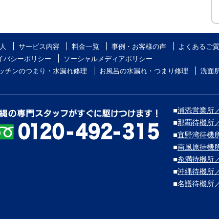
人
サービス内容
料金一覧
事例・お客様の声
よくあるご
イバシーポリシー
ソーシャルメディアポリシー
ッチンのつまり・水漏れ修理
お風呂の水漏れ・つまり修理
洗面
■
浦添営業所／浦
■
那覇待機所
■
宜野湾待機
■
南風原待機
■
糸満待機所
■
沖縄待機所
■
名護待機所