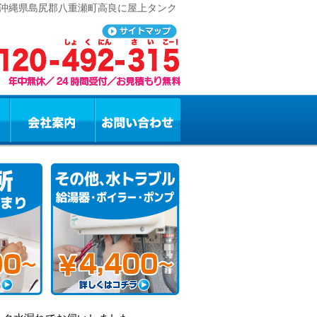
 沖縄県島尻郡八重瀬町高良に屋上タンク