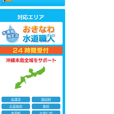
名護市
国頭村
大宜味村
東村
本部町
今帰仁村