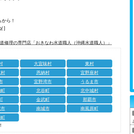
らから！
o/
]
道修理の専門店「おきなわ水道職人（沖縄水道職人）」
村
大宜味村
東村
仁村
恩納村
宜野座村
市
宜野湾市
うるま市
納町
北谷町
北中城村
町
金武町
那覇市
城市
南城市
南風原町
瀬町
！