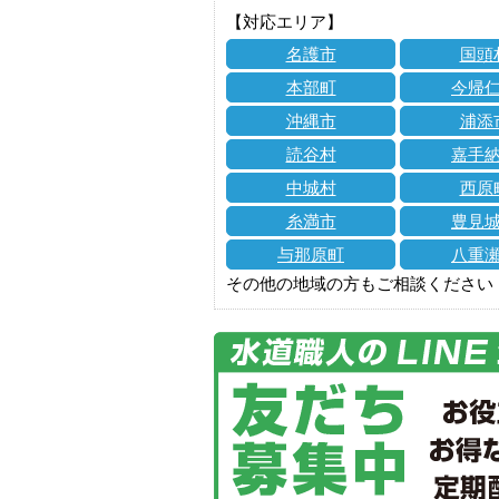
【対応エリア】
名護市
国頭
本部町
今帰
沖縄市
浦添
読谷村
嘉手
中城村
西原
糸満市
豊見
与那原町
八重
その他の地域の方もご相談ください