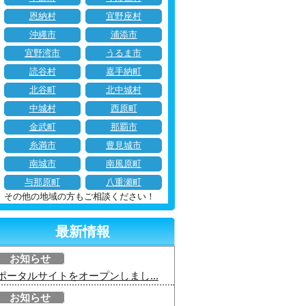
恩納村
宜野座村
沖縄市
浦添市
宜野湾市
うるま市
読谷村
嘉手納町
北谷町
北中城村
中城村
西原町
金武町
那覇市
糸満市
豊見城市
南城市
南風原町
与那原町
八重瀬町
その他の地域の方もご相談ください！
最新情報
お知らせ
ポータルサイトをオープンしまし...
お知らせ