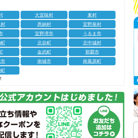
村
大宜味村
東村
仁村
恩納村
宜野座村
市
宜野湾市
うるま市
納町
北谷町
北中城村
町
金武町
那覇市
城市
南城市
南風原町
瀬町
！