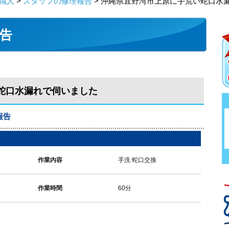
職人
>
スタッフの修理報告
> 沖縄県宜野湾市上原に手荒い蛇口水
告
蛇口水漏れで伺いました
報告
作業内容
手洗 蛇口交換
作業時間
60分