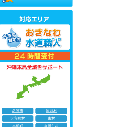
名護市
国頭村
大宜味村
東村
本部町
今帰仁村