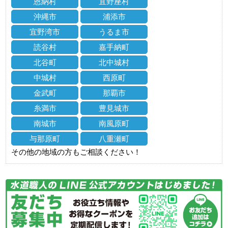
恩納村
宜野座村
沖縄市
浦添市
宜野湾市
うるま市
読谷村
嘉手納町
北谷町
北中城村
中城村
西原町
金武町
那覇市
糸満市
豊見城市
南城市
南風原町
与那原町
八重瀬町
その他の地域の方もご相談ください！