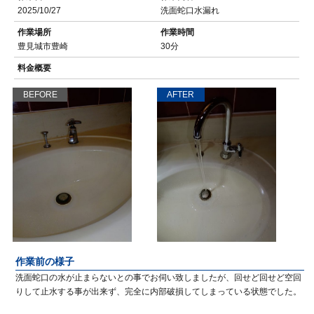
2025/10/27
洗面蛇口水漏れ
作業場所
作業時間
豊見城市豊崎
30分
料金概要
BEFORE
AFTER
作業前の様子
洗面蛇口の水が止まらないとの事でお伺い致しましたが、回せど回せど空回
りして止水する事が出来ず、完全に内部破損してしまっている状態でした。