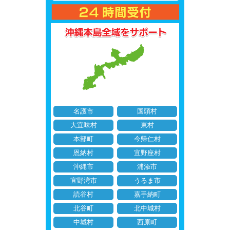
名護市
国頭村
大宜味村
東村
本部町
今帰仁村
恩納村
宜野座村
沖縄市
浦添市
宜野湾市
うるま市
読谷村
嘉手納町
北谷町
北中城村
中城村
西原町