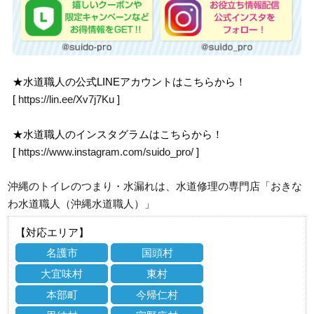
★水道職人の公式LINEアカウントはこちらから！
[
https://lin.ee/Xv7j7Ku
]
★水道職人のインスタグラムはこちらから！
[
https://www.instagram.com/suido_pro/
]
沖縄のトイレのつまり・水漏れは、水道修理の専門店「おきな
わ水道職人（沖縄水道職人）」
【対応エリア】
名護市
国頭村
大宜味村
東村
本部町
今帰仁村