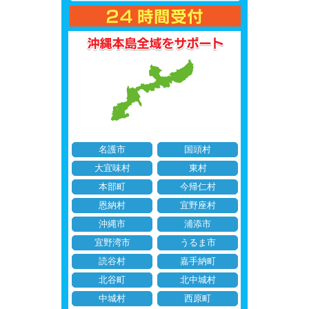
名護市
国頭村
大宜味村
東村
本部町
今帰仁村
恩納村
宜野座村
沖縄市
浦添市
宜野湾市
うるま市
読谷村
嘉手納町
北谷町
北中城村
中城村
西原町