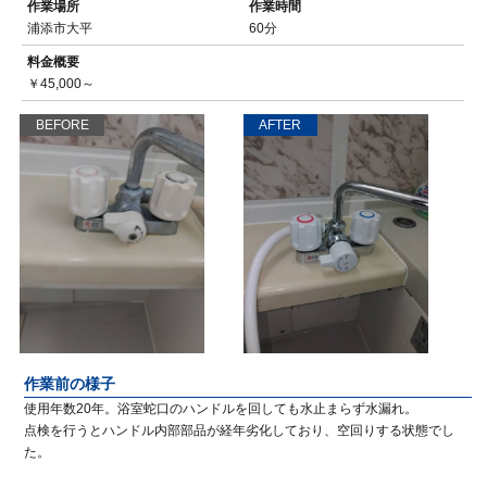
作業場所
作業時間
浦添市大平
60分
料金概要
￥45,000～
BEFORE
AFTER
作業前の様子
使用年数20年。浴室蛇口のハンドルを回しても水止まらず水漏れ。
点検を行うとハンドル内部部品が経年劣化しており、空回りする状態でし
た。