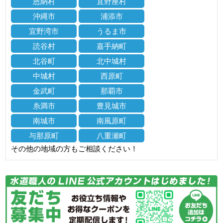
恩納村
宜野座村
沖縄市
浦添市
宜野湾市
うるま市
読谷村
嘉手納町
北谷町
北中城村
中城村
西原町
金武町
那覇市
糸満市
豊見城市
南城市
南風原町
与那原町
八重瀬町
その他の地域の方もご相談ください！