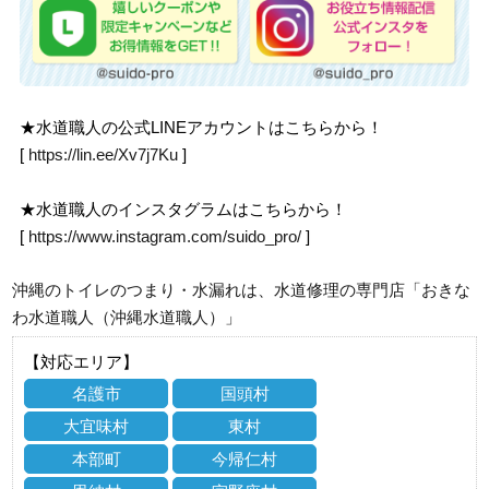
★水道職人の公式LINEアカウントはこちらから！
[
https://lin.ee/Xv7j7Ku
]
★水道職人のインスタグラムはこちらから！
[
https://www.instagram.com/suido_pro/
]
沖縄のトイレのつまり・水漏れは、水道修理の専門店「おきな
わ水道職人（沖縄水道職人）」
【対応エリア】
名護市
国頭村
大宜味村
東村
本部町
今帰仁村