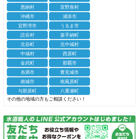
恩納村
宜野座村
沖縄市
浦添市
宜野湾市
うるま市
読谷村
嘉手納町
北谷町
北中城村
中城村
西原町
金武町
那覇市
糸満市
豊見城市
南城市
南風原町
与那原町
八重瀬町
その他の地域の方もご相談ください！