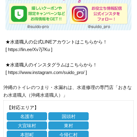
★水道職人の公式LINEアカウントはこちらから！
[
https://lin.ee/Xv7j7Ku
]
★水道職人のインスタグラムはこちらから！
[
https://www.instagram.com/suido_pro/
]
沖縄のトイレのつまり・水漏れは、水道修理の専門店「おきな
わ水道職人（沖縄水道職人）」
【対応エリア】
名護市
国頭村
大宜味村
東村
本部町
今帰仁村