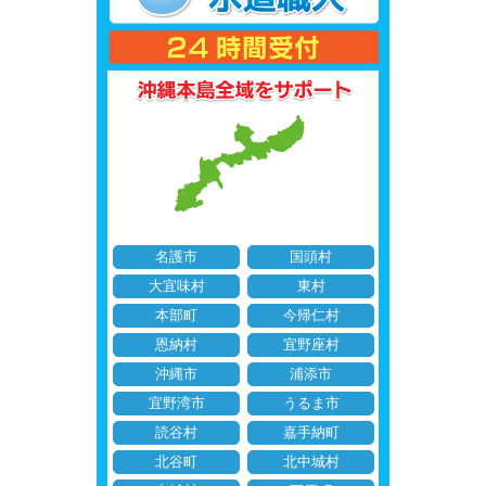
名護市
国頭村
大宜味村
東村
本部町
今帰仁村
恩納村
宜野座村
沖縄市
浦添市
宜野湾市
うるま市
読谷村
嘉手納町
北谷町
北中城村