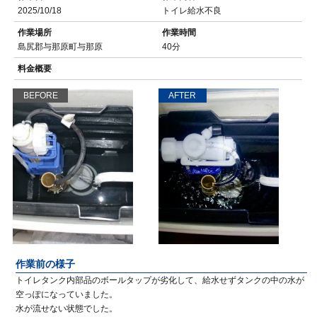
2025/10/18
トイレ給水不良
作業場所
作業時間
島尻郡与那原町与那原
40分
料金概要
BEFORE
AFTER
作業前の様子
トイレタンク内部品のボールタップが劣化して、給水せずタンクの中の水が
空っぽになっていました。
水が流せない状態でした。