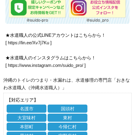
★水道職人の公式LINEアカウントはこちらから！
[
https://lin.ee/Xv7j7Ku
]
★水道職人のインスタグラムはこちらから！
[
https://www.instagram.com/suido_pro/
]
沖縄のトイレのつまり・水漏れは、水道修理の専門店「おきな
わ水道職人（沖縄水道職人）」
【対応エリア】
名護市
国頭村
大宜味村
東村
本部町
今帰仁村