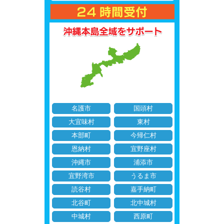
名護市
国頭村
大宜味村
東村
本部町
今帰仁村
恩納村
宜野座村
沖縄市
浦添市
宜野湾市
うるま市
読谷村
嘉手納町
北谷町
北中城村
中城村
西原町