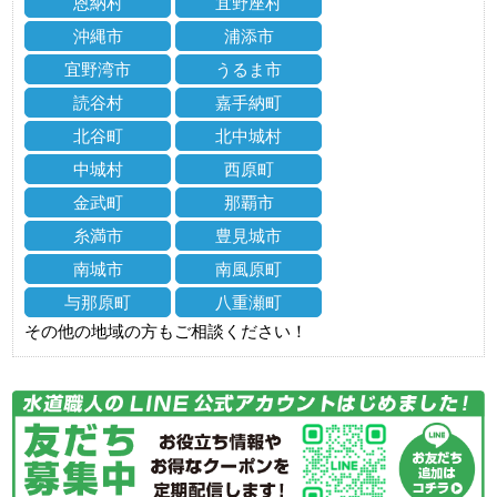
恩納村
宜野座村
沖縄市
浦添市
宜野湾市
うるま市
読谷村
嘉手納町
北谷町
北中城村
中城村
西原町
金武町
那覇市
糸満市
豊見城市
南城市
南風原町
与那原町
八重瀬町
その他の地域の方もご相談ください！