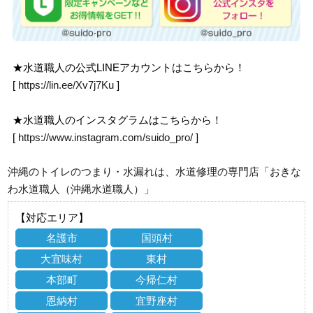
★水道職人の公式LINEアカウントはこちらから！
[
https://lin.ee/Xv7j7Ku
]
★水道職人のインスタグラムはこちらから！
[
https://www.instagram.com/suido_pro/
]
沖縄のトイレのつまり・水漏れは、水道修理の専門店「おきな
わ水道職人（沖縄水道職人）」
【対応エリア】
名護市
国頭村
大宜味村
東村
本部町
今帰仁村
恩納村
宜野座村