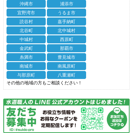
沖縄市
浦添市
宜野湾市
うるま市
読谷村
嘉手納町
北谷町
北中城村
中城村
西原町
金武町
那覇市
糸満市
豊見城市
南城市
南風原町
与那原町
八重瀬町
その他の地域の方もご相談ください！