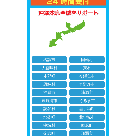
名護市
国頭村
大宜味村
東村
本部町
今帰仁村
恩納村
宜野座村
沖縄市
浦添市
宜野湾市
うるま市
読谷村
嘉手納町
北谷町
北中城村
中城村
西原町
金武町
那覇市