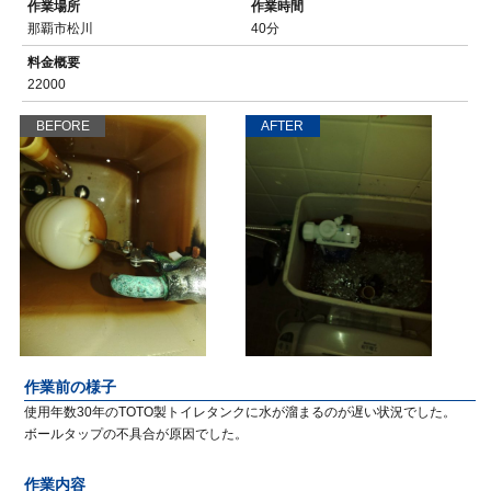
作業場所
作業時間
那覇市松川
40分
料金概要
22000
BEFORE
AFTER
作業前の様子
使用年数30年のTOTO製トイレタンクに水が溜まるのが遅い状況でした。
ボールタップの不具合が原因でした。
作業内容